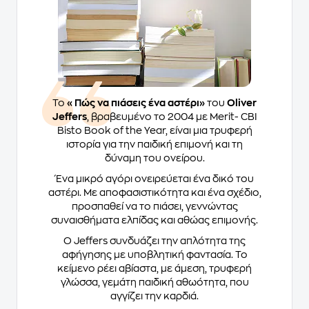
Το
«Πώς να πιάσεις ένα αστέρι»
του
Oliver
Jeffers
, βραβευμένο το 2004 με Merit- CBI
Bisto Book of the Year, είναι μια τρυφερή
ιστορία για την παιδική επιμονή και τη
δύναμη του ονείρου.
Ένα μικρό αγόρι ονειρεύεται ένα δικό του
αστέρι. Με αποφασιστικότητα και ένα σχέδιο,
προσπαθεί να το πιάσει, γεννώντας
συναισθήματα ελπίδας και αθώας επιμονής.
Ο Jeffers συνδυάζει την απλότητα της
αφήγησης με υποβλητική φαντασία. Το
κείμενο ρέει αβίαστα, με άμεση, τρυφερή
γλώσσα, γεμάτη παιδική αθωότητα, που
αγγίζει την καρδιά.