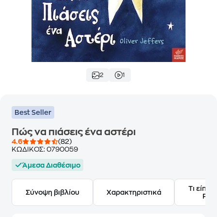
2
1
Best Seller
Πώς να πιάσεις ένα αστέρι
4.6
(82)
ΚΩΔΙΚΟΣ:
0790059
Άμεσα Διαθέσιμο
Τι είπαν
Σύνοψη βιβλίου
Χαρακτηριστικά
Frie