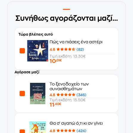
Συνήθως αγοράζονται μαζί...
Τώρα βλέπεις αυτό
Πώς να πιάσεις ένα αστέρι
4.6
(82)
Τιμή εκδότη: 13.30€
10
,01€
Αγόρασε μαζί
Το ξενοδοχείο των
συναισθημάτων
4.8
(346)
Τιμή εκδότη: 15.50€
11
,40€
Θα σ' αγαπώ ό,τι κι αν γίνει
4.8
(424)