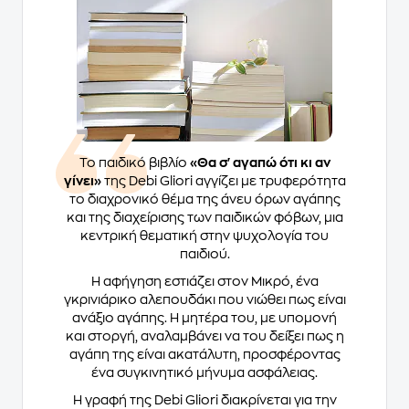
Το παιδικό βιβλίο
«Θα σ' αγαπώ ότι κι αν
γίνει»
της Debi Gliori αγγίζει με τρυφερότητα
το διαχρονικό θέμα της άνευ όρων αγάπης
και της διαχείρισης των παιδικών φόβων, μια
κεντρική θεματική στην ψυχολογία του
παιδιού.
Η αφήγηση εστιάζει στον Μικρό, ένα
γκρινιάρικο αλεπουδάκι που νιώθει πως είναι
ανάξιο αγάπης. Η μητέρα του, με υπομονή
και στοργή, αναλαμβάνει να του δείξει πως η
αγάπη της είναι ακατάλυτη, προσφέροντας
ένα συγκινητικό μήνυμα ασφάλειας.
Η γραφή της Debi Gliori διακρίνεται για την