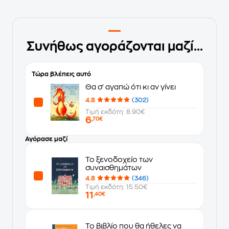
Συνήθως αγοράζονται μαζί...
Τώρα βλέπεις αυτό
Θα σ' αγαπώ ότι κι αν γίνει
4.8
(302)
Τιμή εκδότη: 8.90€
6
,70€
Αγόρασε μαζί
Το ξενοδοχείο των
συναισθημάτων
4.8
(346)
Τιμή εκδότη: 15.50€
11
,40€
Το βιβλίο που θα ήθελες να