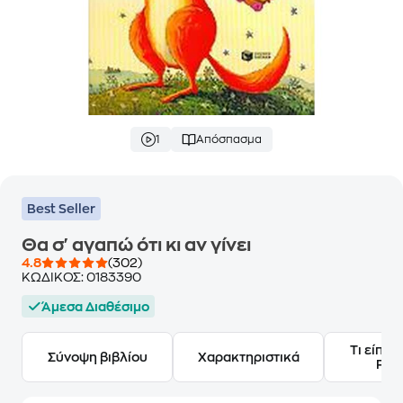
1
Απόσπασμα
Best Seller
Θα σ' αγαπώ ότι κι αν γίνει
4.8
(302)
ΚΩΔΙΚΟΣ:
0183390
Άμεσα Διαθέσιμο
Τι είπαν
Σύνοψη βιβλίου
Χαρακτηριστικά
Frie