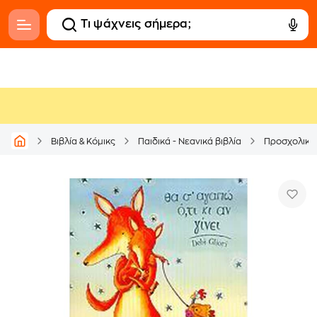
Βιβλία & Κόμικς
Παιδικά - Νεανικά βιβλία
Προσχολικά