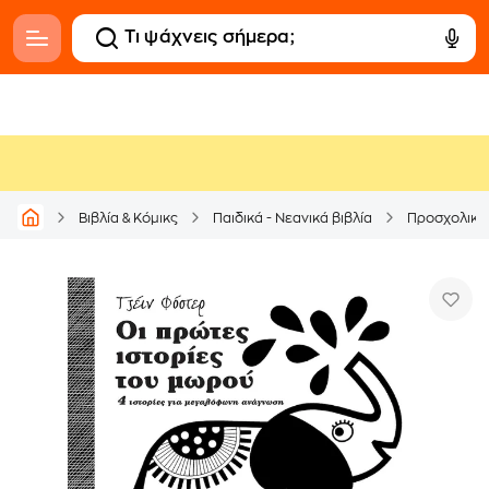
Βιβλία & Κόμικς
Παιδικά - Νεανικά βιβλία
Προσχολικά