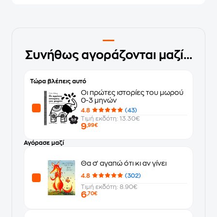
Συνήθως αγοράζονται μαζί...
Τώρα βλέπεις αυτό
Οι πρώτες ιστορίες του μωρού
0-3 μηνών
4.8
(43)
Τιμή εκδότη: 13.30€
9
,99€
Αγόρασε μαζί
Θα σ' αγαπώ ότι κι αν γίνει
4.8
(302)
Τιμή εκδότη: 8.90€
6
,70€