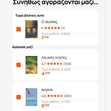
Συνήθως αγοράζονται μαζί...
Τώρα βλέπεις αυτό
Ο σωσίας
5
(1)
Τιμή εκδότη: 9.86€
7
,41€
Αγόρασε μαζί
Λευκές νύχτες
4.7
(103)
Τιμή εκδότη: 5.90€
4
,44€
Ικιγκάι
4.6
(201)
Τιμή εκδότη: 11.10€
8
,35€