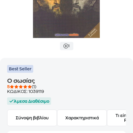
1
Best Seller
Ο σωσίας
5
(1)
ΚΩΔΙΚΟΣ:
1039119
Άμεσα Διαθέσιμο
Τι είπαν
Σύνοψη βιβλίου
Χαρακτηριστικά
Frie