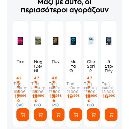
Μαζί με αυτό, οι
περισσότεροι αγοράζουν
Πίστη
Νυχτωδία
Πανθέρας
Με
Chestnut
5
(Devil's
τα
Springs
Στρώματα
Night
Φώτα
2:
Πάγου
4)
Σβηστά
Χωρίς
4.1
4.7
4.8
4.7
καρδιά
Τιμή
Τιμή
Τιμή
Τιμή
Τιμή
Τιμή
εκδότη:
εκδότη:
εκδότη:
εκδότη:
εκδότη:
εκδότη:
19.90€
19.90€
17.70€
21.90€
17.70€
18.80€
17
13
15
19
15
16
,99€
,99€
,98€
,99€
,98€
,99€
(36)
(27)
(32)
(27)