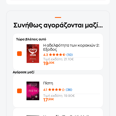
Συνήθως αγοράζονται μαζί...
Τώρα βλέπεις αυτό
Η αδελφότητα των κορακιών 2:
Έξοδος
4.3
(10)
Τιμή εκδότη: 21.10€
19
,00€
Αγόρασε μαζί
Πίστη
4.1
(36)
Τιμή εκδότη: 19.90€
17
,99€