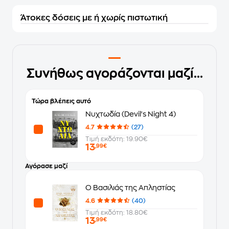
Άτοκες δόσεις με ή χωρίς πιστωτική
Συνήθως αγοράζονται μαζί...
Τώρα βλέπεις αυτό
Νυχτωδία (Devil's Night 4)
4.7
(27)
Τιμή εκδότη: 19.90€
13
,99€
Αγόρασε μαζί
O Βασιλιάς της Απληστίας
4.6
(40)
Τιμή εκδότη: 18.80€
13
,99€