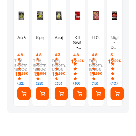
Δόλωμα
Κρησφύγετο
Διεφθαρμένος
Kill
Η Συμφωνία των Ρό
Nightfall
Switch
-
-
Devil's
Devil's
Night
4.8
4.8
4.3
4.8
4.8
5
Night
12
12
Τιμή
Τιμή
Τιμή
Τιμή
,49€
,99€
εκδότη:
εκδότη:
εκδότη:
εκδότη:
19.90€
18.80€
17.70€
19.90€
13
13
12
17
,99€
,99€
,99€
,99€
(32)
(28)
(35)
(10)
(13)
(10)