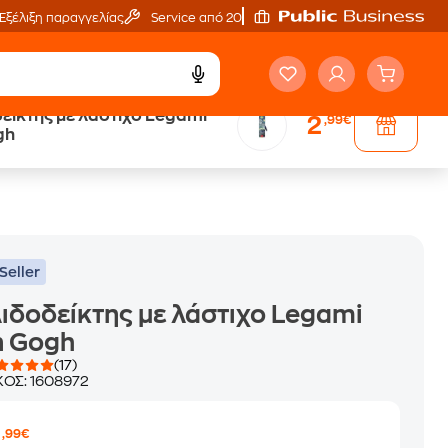
Εξέλιξη παραγγελίας
Service από 20'
είκτης με λάστιχο Legami
2
,99€
ά
Έλα στον κόσμο
gh
των ηχητικών βιβλίων
Seller
ιδοδείκτης με λάστιχο Legami
n Gogh
(17)
ΚΟΣ:
1608972
2
,99€