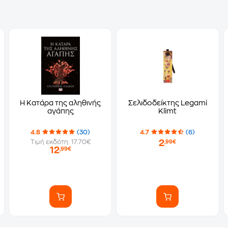
Η Κατάρα της αληθινής
Σελιδοδείκτης Legami
αγάπης
Klimt
4.8
(30)
4.7
(6)
2
Τιμή εκδότη: 17.70€
,99€
12
,99€