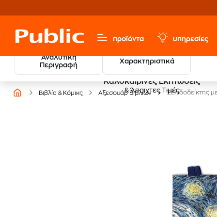
προϊόντα
υπηρεσίες
Αναλυτική
Χαρακτηριστικά
Περιγραφή
Καλοκαιρινές Εκπτώσεις
& Άπαιχτες Τιμές
Σελιδοδείκτης μ
Βιβλία & Κόμικς
Αξεσουάρ Βιβλίων