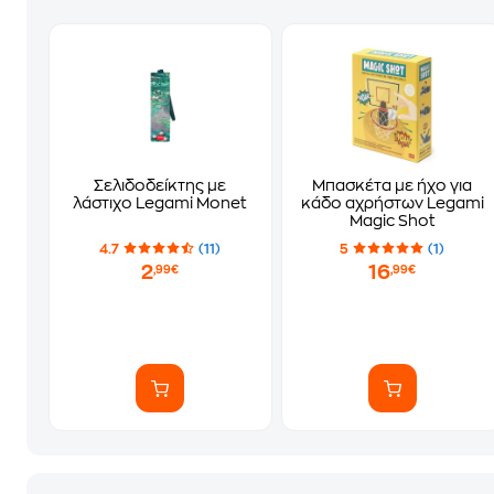
Σελιδοδείκτης με
Μπασκέτα με ήχο για
λάστιχο Legami Monet
κάδο αχρήστων Legami
Magic Shot
4.7
(11)
5
(1)
2
16
,99€
,99€