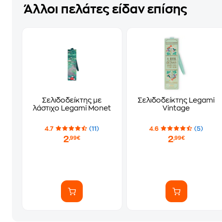
Άλλοι πελάτες είδαν επίσης
Σελιδοδείκτης με
Σελιδοδείκτης Legami
λάστιχο Legami Monet
Vintage
4.7
(11)
4.6
(5)
2
2
,99€
,99€