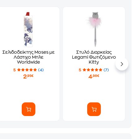
Σελιδοδείκτης Moses με
Στυλό Διαρκείας
Λάστιχο Μπλε
Legami Φωτιζόμενο
Worldwide
Kitty
5
(4)
5
(7)
2
4
,95€
,98€