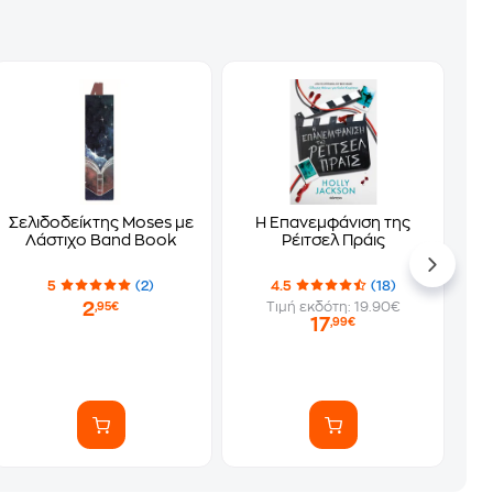
Σελιδοδείκτης Moses με
Η Επανεμφάνιση της
Λάστιχο Band Book
Ρέιτσελ Πράις
5
(2)
4.5
(18)
2
Τιμή εκδότη: 19.90€
,95€
17
,99€