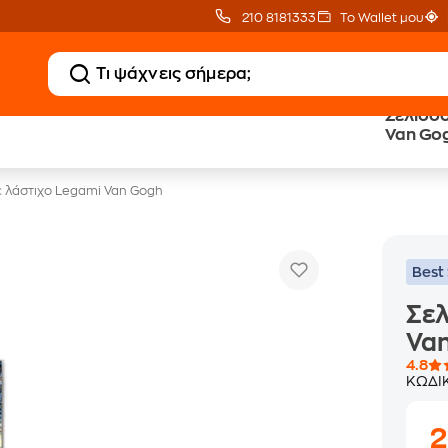
210 8181333
Το Wallet μου
Σελιδοδ
20 € Public επιστροφή
Δωρεάν Μεταφορικ
Van Go
με Snappi
με Public+ Delivery
ε λάστιχο Legami Van Gogh
Best 
Σελ
Va
4.8
ΚΩΔΙ