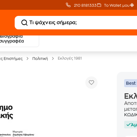
210 8181333
Το Wallet μου
Βιογραφία
20 € Public επιστροφή
Δωρεάν Μεταφορικ
συγγραφέα
με Snappi
με Public+ Delivery
Εκλογές 1981
ές Επιστήμες
Πολιτική
Best 
Εκλ
Αποτ
μετα
ΚΩΔΙ
Άμ