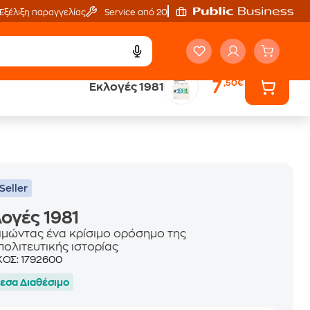
Εξέλιξη παραγγελίας
Service από 20'
7
,50€
Εκλογές 1981
ά
Έλα στον κόσμο
των ηχητικών βιβλίων
Seller
ογές 1981
ιμώντας ένα κρίσιμο ορόσημο της
πολιτευτικής ιστορίας
ΚΟΣ:
1792600
εσα Διαθέσιμο