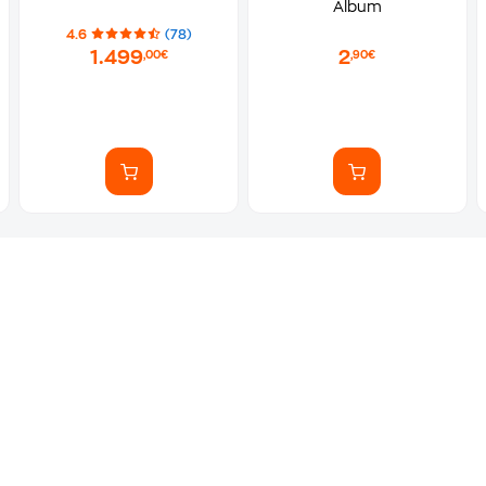
Album
4.6
(78)
1.499
2
,00€
,90€