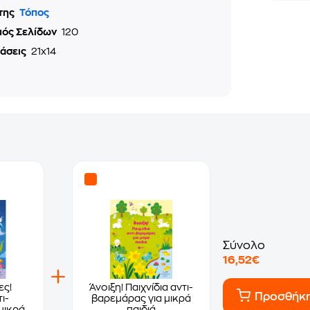
της
Τόπος
μός Σελίδων
120
τάσεις
21x14
Σύνολο
16,52€
ες!
Άνοιξη! Παιχνίδια αντι-
Προσθήκ
ι-
βαρεμάρας για μικρά
μικρά
παιδιά