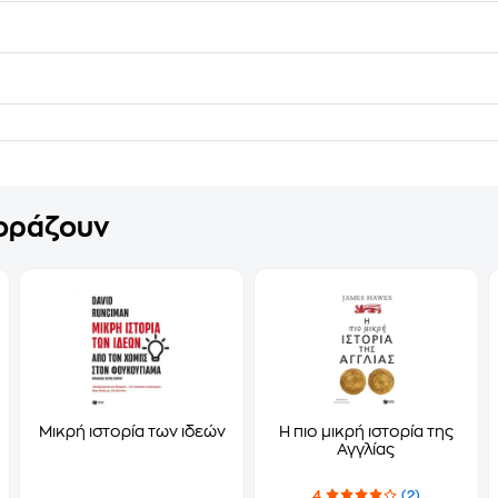
γοράζουν
Μικρή ιστορία των ιδεών
Η πιο μικρή ιστορία της
Αγγλίας
4
(2)