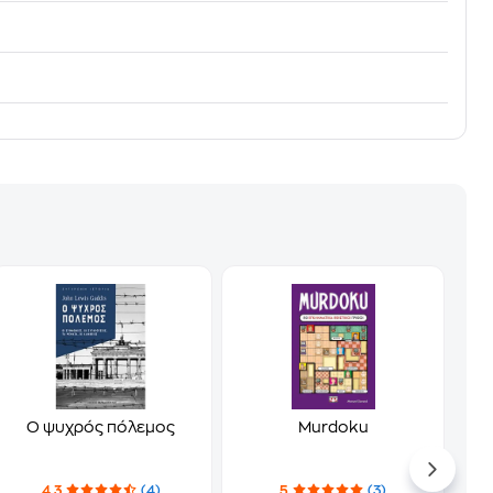
Ο ψυχρός πόλεμος
Murdoku
4.3
(4)
5
(3)