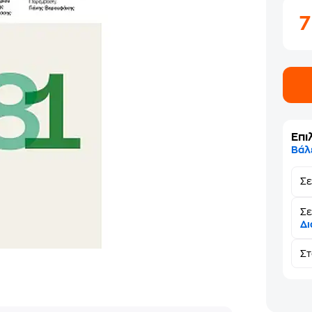
Επι
Βάλ
Σ
Σε
Δι
Σ