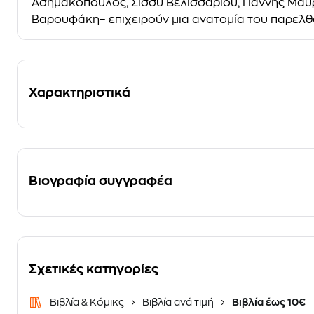
Ασημακόπουλος, Σίσσυ Βελισσαρίου, Γιάννης Μαυρ
Βαρουφάκη– επιχειρούν μια ανατομία του παρελθό
Χαρακτηριστικά
Βιογραφία συγγραφέα
Σχετικές κατηγορίες
Βιβλία & Κόμικς
Βιβλία ανά τιμή
Βιβλία έως 10€