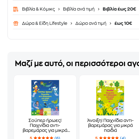
Βιβλία & Κόμικς
Βιβλία ανά τιμή
Βιβλία έως 20€
Δώρα & Είδη Lifestyle
Δώρα ανά τιμή
έως 10€
Μαζί με αυτό, οι περισσότεροι α
Σούπερ ήρωες!
Άνοιξη! Παιχνίδια αντι-
Παιχνίδια αντι-
βαρεμάρας για μικρά
βαρεμάρας για μικρά
παιδιά
παιδιά
5
(6)
5
(4)