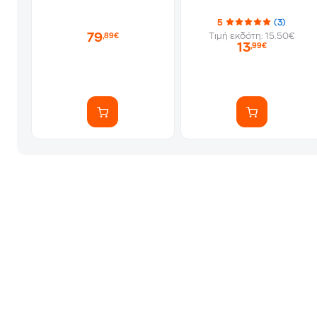
5
(3)
79
Τιμή εκδότη: 15.50€
,89€
13
,99€