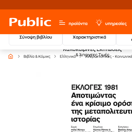
προϊόντα
υπηρεσίες
Σύνοψη βιβλίου
Χαρακτηριστικά
Καλοκαιρινές Εκπτώσεις
& Άπαιχτες Τιμές
Βιβλία & Κόμικς
Ελληνικά
Ανθρωπιστικές - Κοινωνικ