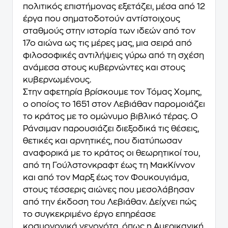
πολιτικός επιστήμονας εξετάζει, μέσα από 12
έργα που σηματοδοτούν αντίστοιχους
σταθμούς στην ιστορία των ιδεών από τον
17ο αιώνα ως τις μέρες μας, μια σειρά από
φιλοσοφικές αντιλήψεις γύρω από τη σχέση
ανάμεσα στους κυβερνώντες και στους
κυβερνωμένους.
Στην αφετηρία βρίσκουμε τον Τόμας Χομπς,
ο οποίος το 1651 στον Λεβιάθαν παρομοιάζει
το κράτος με το ομώνυμο βιβλικό τέρας. Ο
Ράνσιμαν παρουσιάζει διεξοδικά τις θέσεις,
θετικές και αρνητικές, που διατύπωσαν
αναφορικά με το κράτος οι θεωρητικοί του,
από τη Γούλστονκραφτ έως τη ΜακKίννον
και από τον Μαρξ έως τον Φουκουγιάμα,
στους τέσσερις αιώνες που μεσολάβησαν
από την έκδοση του Λεβιάθαν. Δείχνει πώς
το συγκεκριμένο έργο επηρέασε
κοσμογονικά γεγονότα, όπως η Αμερικανική