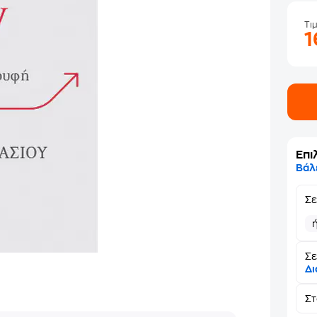
Τι
Επι
Βάλ
Σ
Σε
Δι
Σ