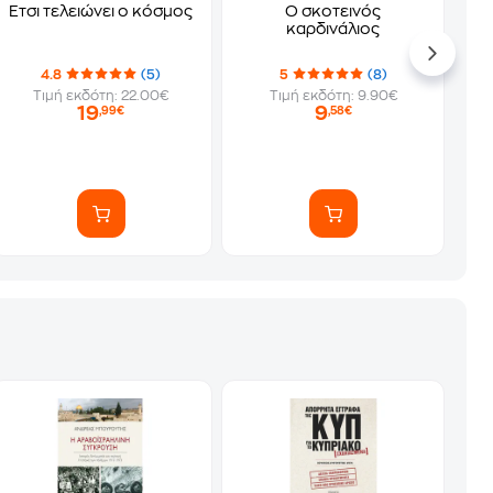
Έτσι τελειώνει ο κόσμος
Ο σκοτεινός
καρδινάλιος
4.8
(5)
5
(8)
Τιμή εκδότη: 22.00€
Τιμή εκδότη: 9.90€
19
9
,99€
,58€