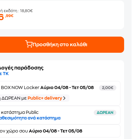
μή εκδότη
: 18,80€
16
,99€
Προσθήκη στο καλάθι
λογές παράδοσης
ε ΤΚ
ε
BOX NOW Locker
Αύριο 04/08 - Τετ 05/08
2,00€
ή ΔΩΡΕΑΝ με
Public+ delivery
 κατάστημα Public
ΔΩΡΕΑΝ
αθεσιμότητα ανά κατάστημα
τον
χώρο σου
Αύριο 04/08 - Τετ 05/08