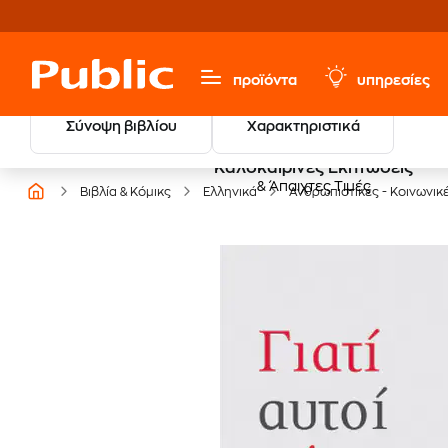
προϊόντα
υπηρεσίες
Σύνοψη βιβλίου
Χαρακτηριστικά
Καλοκαιρινές Εκπτώσεις
& Άπαιχτες Τιμές
Βιβλία & Κόμικς
Ελληνικά
Ανθρωπιστικές - Κοινωνικ