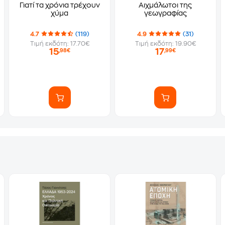
Γιατί τα χρόνια τρέχουν
Αιχμάλωτοι της
χύμα
γεωγραφίας
4.7
(119)
4.9
(31)
Τιμή εκδότη: 17.70€
Τιμή εκδότη: 19.90€
15
17
,98€
,99€