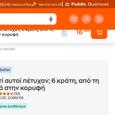
Εξέλιξη παραγγελίας
Service από 20'
οί πέτυχαν; 6 κράτη, από τη
16
,99€
ά
Έλα στον κόσμο
ν κορυφή
των ηχητικών βιβλίων
την κορυφή
Seller
τί αυτοί πέτυχαν; 6 κράτη, από τη
ά στην κορυφή
(10)
ΚΟΣ:
2095019
εσα Διαθέσιμο