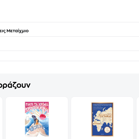
ις Μεταίχμιο
γοράζουν