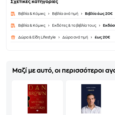
Σχετικές κατηγορίες
Βιβλία & Κόμικς
Βιβλία ανά τιμή
Βιβλία έως 20€
Βιβλία & Κόμικς
Εκδότες & τα βιβλία τους
Εκδόσε
Δώρα & Είδη Lifestyle
Δώρα ανά τιμή
έως 20€
Μαζί με αυτό, οι περισσότεροι α