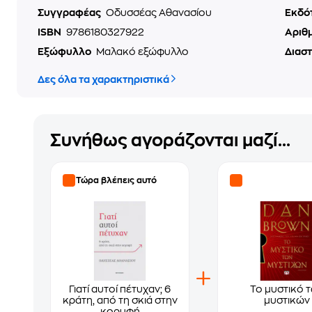
Συγγραφέας
Οδυσσέας Αθανασίου
Εκδό
ISBN
9786180327922
Αριθ
Εξώφυλλο
Μαλακό εξώφυλλο
Διασ
Δες όλα τα χαρακτηριστικά
Συνήθως αγοράζονται μαζί...
Τώρα βλέπεις αυτό
Γιατί αυτοί πέτυχαν; 6
Το μυστικό 
κράτη, από τη σκιά στην
μυστικών
κορυφή