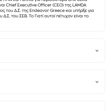
ναι Chief Executive Officer (CEO) της LAMDA
ος του Δ.Σ. της Endeavor Greece και υπήρξε για
Δ.Σ. του ΣΕΒ. Το Γιατί αυτοί πέτυχαν είναι το