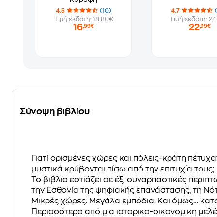
4.5
(10)
4.7
Τιμή εκδότη: 18.80€
Τιμή εκδότη: 24
16
22
,99€
,99€
Σύνοψη βιβλίου
Γιατί ορισμένες χώρες και πόλεις-κράτη πέτυχ
μυστικά κρύβονται πίσω από την επιτυχία τους;
Το βιβλίο εστιάζει σε έξι συναρπαστικές περι
την Εσθονία της ψηφιακής επανάστασης, τη Νότ
Μικρές χώρες. Μεγάλα εμπόδια. Και όμως… κατ
Περισσότερο από μια ιστορικο-οικονομικη μελέτ