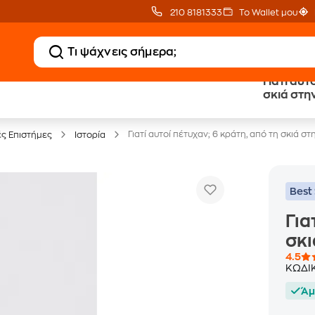
210 8181333
Το Wallet μου
Γιατί αυτ
20 € Public επιστροφή
Δωρεάν Μεταφορικ
σκιά στη
με Snappi
με Public+ Delivery
Γιατί αυτοί πέτυχαν; 6 κράτη, από τη σκιά σ
ές Επιστήμες
Ιστορία
Best 
Για
σκι
4.5
ΚΩΔΙ
Άμ