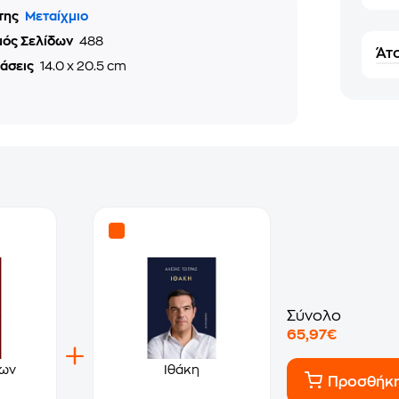
της
Μεταίχμιο
μός Σελίδων
488
Άτο
τάσεις
14.0 x 20.5 cm
Σύνολο
65,97€
των
Ιθάκη
Προσθήκ