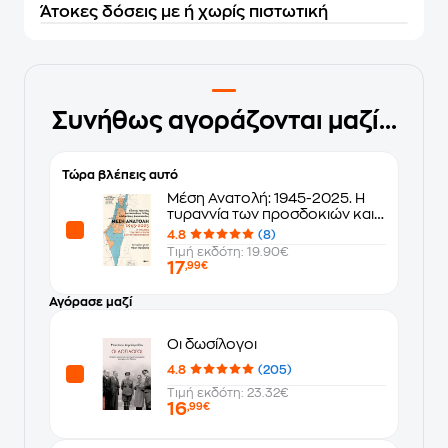
Άτοκες δόσεις με ή χωρίς πιστωτική
Συνήθως αγοράζονται μαζί...
Τώρα βλέπεις αυτό
Μέση Ανατολή: 1945-2025. Η
τυραννία των προσδοκιών και
των πεποιθήσεων
4.8
(8)
Τιμή εκδότη: 19.90€
17
,99€
Αγόρασε μαζί
Οι δωσίλογοι
4.8
(205)
Τιμή εκδότη: 23.32€
16
,99€