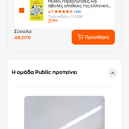
Μύθοι, παρεξηγήσεις και
άβολες αλήθειες της ελληνικής
ιστορίας 2
4.7
(45)
Τιμή εκδότη: 11.00€
7
,09€
Σύνολο
Προσθήκη
48,07€
Η ομάδα Public προτείνει