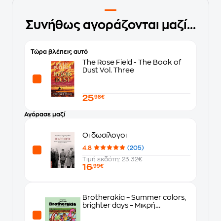
Συνήθως αγοράζονται μαζί...
Τώρα βλέπεις αυτό
The Rose Field - The Book of
Dust Vol. Three
25
,98€
Αγόρασε μαζί
Οι δωσίλογοι
4.8
(205)
Τιμή εκδότη: 23.32€
16
,99€
Brotherakia – Summer colors,
brighter days – Μικρή
Ολλανδέζα