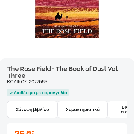
The Rose Field - The Book of Dust Vol.
Three
ΚΩΔΙΚΟΣ:
2077565
Διαθέσιμο με παραγγελία
Βιογ
Σύνοψη βιβλίου
Χαρακτηριστικά
συγγ
,98€