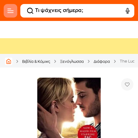
The Luck
Βιβλία & Κόμικς
Ξενόγλωσσα
Διάφορα