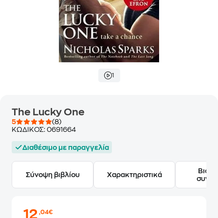
1
The Lucky One
5
(8)
ΚΩΔΙΚΟΣ:
0691664
Διαθέσιμο με παραγγελία
Βιογ
Σύνοψη βιβλίου
Χαρακτηριστικά
συγγ
12
,04€