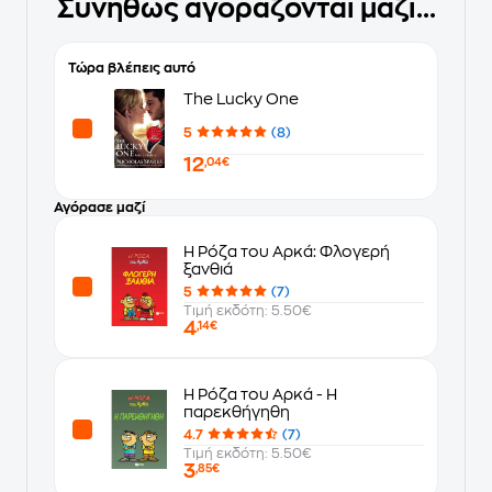
Συνήθως αγοράζονται μαζί...
Τώρα βλέπεις αυτό
The Lucky One
5
(8)
12
,04€
Αγόρασε μαζί
Η Ρόζα του Αρκά: Φλογερή
ξανθιά
5
(7)
Τιμή εκδότη: 5.50€
4
,14€
Η Ρόζα του Αρκά - Η
παρεκθήγηθη
4.7
(7)
Τιμή εκδότη: 5.50€
3
,85€