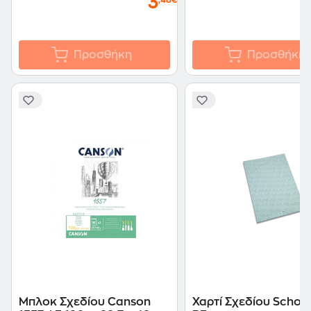
3
,48€
Προσθήκη
Προσθήκη
Μπλοκ Σχεδίου Canson
Χαρτί Σχεδίου Schoell