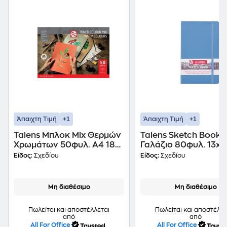
+1
+1
Άπαιχτη Τιμή
Άπαιχτη Τιμή
Talens Μπλοκ Mix Θερμών
Talens Sketch Book
Χρωμάτων 50φυλ. Α4 180
Γαλάζιο 80φυλ. 13x2
Γρ.
140 Γρ.
Είδος:
Σχεδίου
Είδος:
Σχεδίου
Μη διαθέσιμο
Μη διαθέσιμο
Πωλείται και αποστέλλεται
Πωλείται και αποστέλλε
από
από
All For Office
All For Office