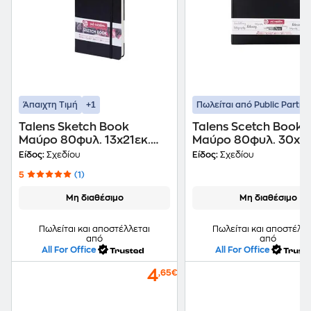
+1
Άπαιχτη Τιμή
Πωλείται από Public Partne
Talens Sketch Book
Talens Scetch Book 
Μαύρο 80φυλ. 13x21εκ.
Μαύρο 80φυλ. 30x21
140 Γρ.
80 Γρ.
Είδος:
Σχεδίου
Είδος:
Σχεδίου
5
(1)
Μη διαθέσιμο
Μη διαθέσιμο
Πωλείται και αποστέλλεται
Πωλείται και αποστέλλε
από
από
All For Office
All For Office
4
,65€