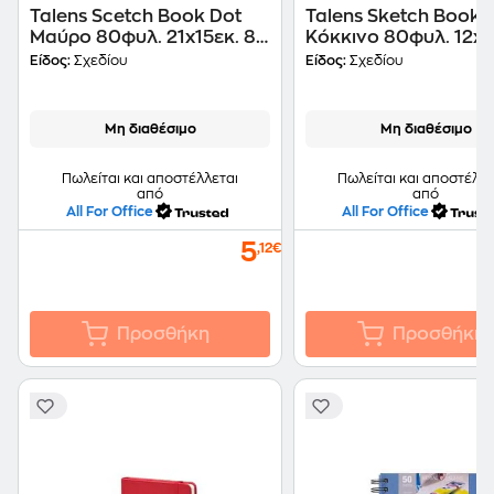
Talens Scetch Book Dot
Talens Sketch Book
Μαύρο 80φυλ. 21x15εκ. 80
Κόκκινο 80φυλ. 12x1
Γρ.
140 Γρ.
Είδος:
Σχεδίου
Είδος:
Σχεδίου
Μη διαθέσιμο
Μη διαθέσιμο
Πωλείται και αποστέλλεται
Πωλείται και αποστέλλε
από
από
All For Office
All For Office
5
,12€
Προσθήκη
Προσθήκη