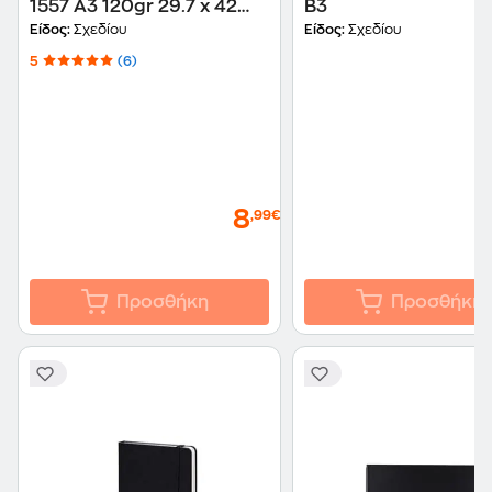
1557 A3 120gr 29.7 x 42
B3
cm A3 50 Φύλλων
Είδος:
Σχεδίου
Είδος:
Σχεδίου
5
(6)
8
,99€
Προσθήκη
Προσθήκη