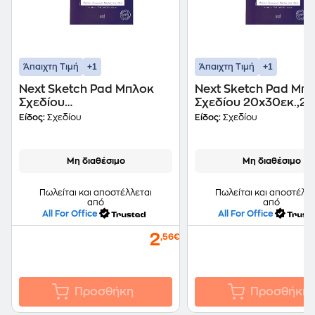
+1
+1
Άπαιχτη Τιμή
Άπαιχτη Τιμή
Next Sketch Pad Μπλοκ
Next Sketch Pad Μπ
Σχεδίου
Σχεδίου 20x30εκ.,25
30x40εκ.,25φ.,160γρ.
160γρ.
Είδος:
Σχεδίου
Είδος:
Σχεδίου
Μη διαθέσιμο
Μη διαθέσιμο
Πωλείται και αποστέλλεται
Πωλείται και αποστέλλε
από
από
All For Office
All For Office
2
,56€
Προσθήκη
Προσθήκη