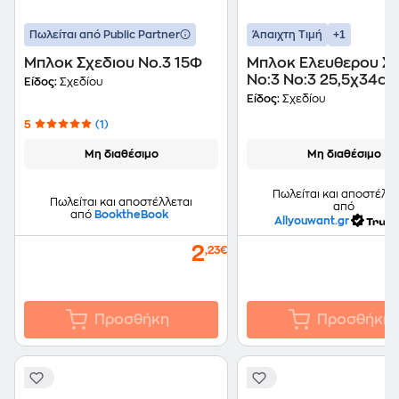
+1
Πωλείται από Public Partner
Άπαιχτη Τιμή
Μπλοκ Σχεδιου Νο.3 15Φ
Μπλοκ Ελευθερου Σχ
Νo:3 Νo:3 25,5χ34c
Είδος:
Σχεδίου
Justnote 10428
Είδος:
Σχεδίου
5
(1)
Μη διαθέσιμο
Μη διαθέσιμο
Πωλείται και αποστέλλε
Πωλείται και αποστέλλεται
από
από
BooktheBook
Allyouwant.gr
2
,23€
Προσθήκη
Προσθήκη