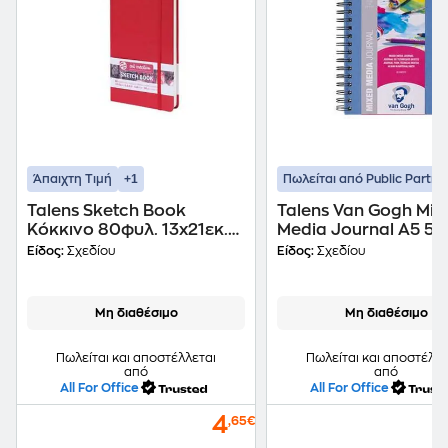
+1
Άπαιχτη Τιμή
Πωλείται από Public Partne
Talens Sketch Book
Talens Van Gogh Mix
Κόκκινο 80φυλ. 13x21εκ.
Media Journal A5 50
140γρ.
160 Γρ.
Είδος:
Σχεδίου
Είδος:
Σχεδίου
Μη διαθέσιμο
Μη διαθέσιμο
Πωλείται και αποστέλλεται
Πωλείται και αποστέλλε
από
από
All For Office
All For Office
4
,65€