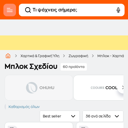
Χαρτικά & Γραφική Ύλη
Ζωγραφική
Μπλοκ - Χαρτιά 
Μπλοκ Σχεδίου
60 προϊόντα
OHUHU
COOLBEE
Σχεδίου
Καθαρισμός όλων
Best seller
36 ανά σελίδα