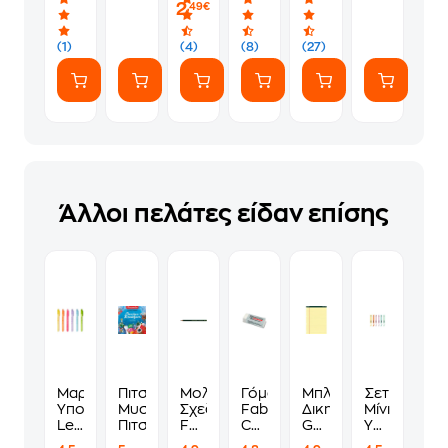
2
mm
PS5
,49€
(1)
(4)
(8)
(27)
Άλλοι πελάτες είδαν επίσης
Μαρκαδόροι
Πιτσιμπουίνοι:
Μολύβι
Γόμα
Μπλοκ
Σετ
Υπογράμμισης
Μυστήρια
Σχεδίου
Faber
Δικηγορικό
Μίνι
Legami
Πιτσούγεννα
Faber
Castell
GLOBUS
Υπογραμμισ
Magic
Castell
Vinyl
Α4
Legami