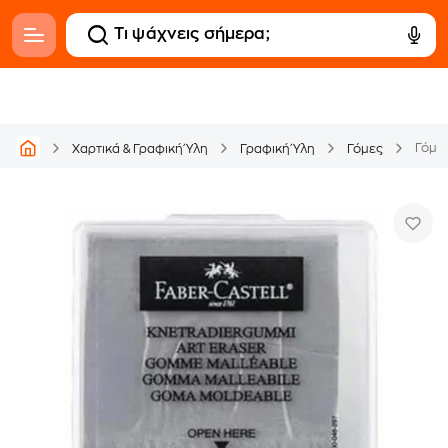
Γόμα 
Χαρτικά & Γραφική Ύλη
Γραφική Ύλη
Γόμες