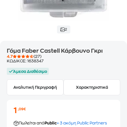
2
Γόμα Faber Castell Κάρβουνο Γκρι
4.7
(27)
ΚΩΔΙΚΟΣ:
1638347
Άμεσα Διαθέσιμο
Αναλυτική Περιγραφή
Χαρακτηριστικά
1
,09€
Πωλείται από
Public
+ 3 ακόμη Public Partners