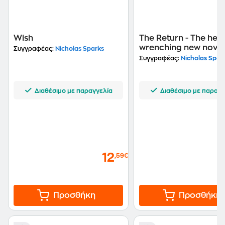
Wish
The Return - The hear
wrenching new novel
Συγγραφέας:
Nicholas Sparks
the bestselling autho
Συγγραφέας:
Nicholas Spar
The Notebook
Διαθέσιμο με παραγγελία
Διαθέσιμο με παραγγ
12
,59€
Προσθήκη
Προσθήκη