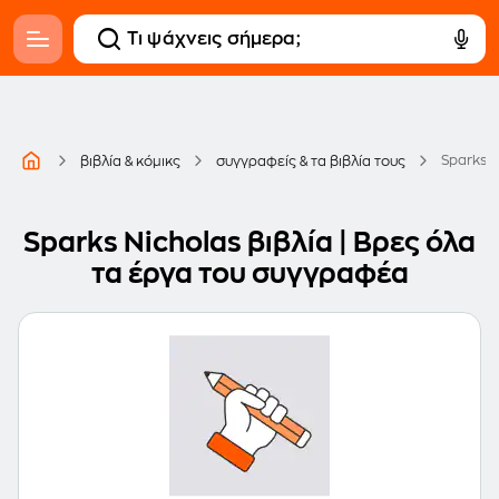
Sparks N
βιβλία & κόμικς
συγγραφείς & τα βιβλία τους
Sparks Nicholas βιβλία | Βρες όλα
τα έργα του συγγραφέα