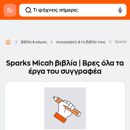
Sparks 
βιβλία & κόμικς
συγγραφείς & τα βιβλία τους
Sparks Micah βιβλία | Βρες όλα τα
έργα του συγγραφέα