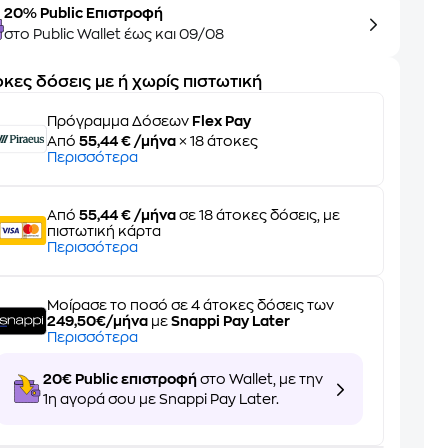
20% Public Επιστροφή
στο Public Wallet έως και 09/08
κες δόσεις με ή χωρίς πιστωτική
Πρόγραμμα Δόσεων
Flex Pay
Από
55,44 € /μήνα
× 18 άτοκες
Περισσότερα
Από
55,44 € /μήνα
σε 18 άτοκες δόσεις, με
πιστωτική κάρτα
Περισσότερα
Μοίρασε το ποσό σε 4 άτοκες δόσεις των
249,50€/μήνα
με
Snappi Pay Later
Περισσότερα
20€ Public επιστροφή
στο Wallet, με την
1η αγορά σου με Snappi Pay Later.