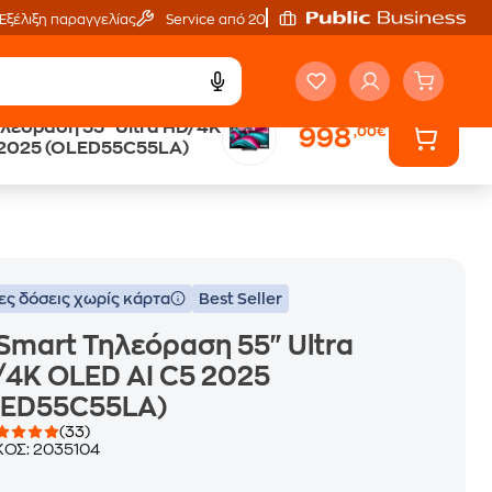
Εξέλιξη παραγγελίας
Service από 20'
λεόραση 55" Ultra HD/4K
998
,00€
Άτοκες Δόσεις
 2025 (OLED55C55LA)
χωρίς κάρτα
ες δόσεις χωρίς κάρτα
Best Seller
Smart Τηλεόραση 55" Ultra
4K OLED AI C5 2025
LED55C55LA)
(33)
ΚΟΣ:
2035104