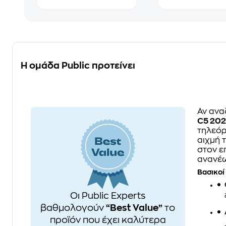
Η ομάδα Public προτείνει
Αν ανα
C5 202
τηλεόρ
αιχμή 
στον ε
ανανέω
Βασικοί
Οι Public Experts
βαθμολογούν
“Best Value”
το
προϊόν που έχει καλύτερα