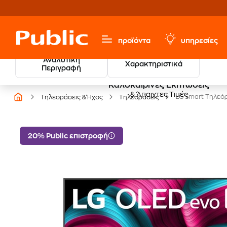
προϊόντα
υπηρεσίες
Αναλυτική
Χαρακτηριστικά
Περιγραφή
Καλοκαιρινές Εκπτώσεις
& Άπαιχτες Τιμές
LG Smart Τηλεόρ
Τηλεοράσεις & Ήχος
Τηλεοράσεις
20% Public επιστροφή