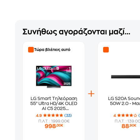
Συνήθως αγοράζονται μαζί...
Τώρα βλέπεις αυτό
LG Smart Τηλεόραση
LG S20A Soun
55" Ultra HD/4K OLED
50W 2.0 - Μα
AI C5 2025
(OLED55C55LA)
4.9
(33)
4
Π.Λ.Τ. : 1999.00€
Π.Λ.Τ. : 139.0
998
88
,00€
,90€