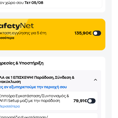
τον
χώρο σου
Τετ 05/08
135,90€
κταση εγγύησης για 5 έτη
ισσότερα
ηρεσίες & Υποστήριξη
ΛΑ σε 1 ΕΠΙΣΚΕΨΗ! Παράδοση, Σύνδεση &
νακύκλωση
ες αν εξυπηρετούμε την περιοχή σου
Επιτοίχια Εγκατάσταση/Συντονισμός &
79,91€
Wi Fi Setup μαζί με την παράδοση
Περισσότερα
Επιτραπέζια Εγκατάσταση/