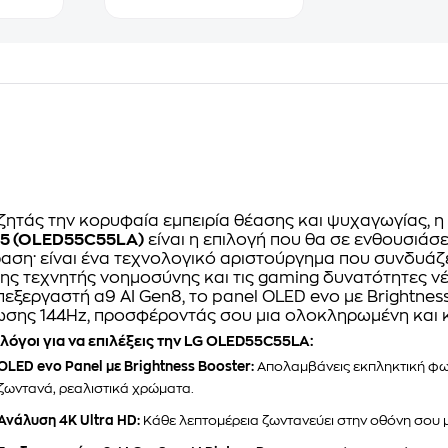
ζητάς την κορυφαία εμπειρία θέασης και ψυχαγωγίας, η
5 (OLED55C55LA)
είναι η επιλογή που θα σε ενθουσιάσει
αση· είναι ένα τεχνολογικό αριστούργημα που συνδυάζε
της τεχνητής νοημοσύνης και τις gaming δυνατότητες νέ
πεξεργαστή α9 AI Gen8, το panel OLED evo με Brightnes
σης 144Hz, προσφέροντάς σου μια ολοκληρωμένη και κ
 λόγοι για να επιλέξεις την LG OLED55C55LA:
OLED evo Panel με Brightness Booster:
Απολαμβάνεις εκπληκτική φωτ
ζωντανά, ρεαλιστικά χρώματα.
Ανάλυση 4K Ultra HD:
Κάθε λεπτομέρεια ζωντανεύει στην οθόνη σου μ