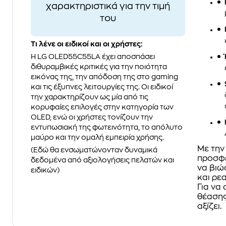
χαρακτηριστικά για την τιμή
του
Τι λένε οι ειδικοί και οι χρήστες:
Η LG OLED55C55LA έχει αποσπάσει
διθυραμβικές κριτικές για την ποιότητα
εικόνας της, την απόδοση της στο gaming
και τις έξυπνες λειτουργίες της. Οι ειδικοί
την χαρακτηρίζουν ως μία από τις
κορυφαίες επιλογές στην κατηγορία των
OLED, ενώ οι χρήστες τονίζουν την
εντυπωσιακή της φωτεινότητα, το απόλυτο
μαύρο και την ομαλή εμπειρία χρήσης.
Με τη
(Εδώ θα ενσωματώνονταν δυναμικά
προσφέ
δεδομένα από αξιολογήσεις πελατών και
να βιώ
ειδικών)
και ρε
Για να
θέασης
αξίζει.