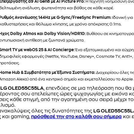
Επεξεργαστής α9 AI Gen8 με AI Picture Pro:
Η τεχνητή νοημοσύνη ανα
βελτιωμένη ανάλυση, φωτεινότητα και βάθος σε κάθε καρέ.
Ρυθμός Ανανέωσης 144Hz με G-Sync/FreeSync Premium:
Ιδανική για
καθυστερήσεις και θόλωμα κίνησης, με χρόνο απόκρισης 0.1ms.
Ήχος Dolby Atmos και Dolby Vision/HDR10:
Βυθίσου σε κινηματογραφ
εντυπωσιακή αντίθεση με ζωντανά χρώματα.
Smart TV με webOS 25 & AI Concierge:
Ένα εξατομικευμένο και εύχρη
δημοφιλείς εφαρμογές (Netflix, YouTube, Disney+, Cosmote TV, Ant1+,
προτάσεις.
Home Hub & Συμβατότητα με Έξυπνα Συστήματα:
Διαχειρίσου όλες τ
Amazon Alexa) από ένα κεντρικό σημείο και εκμεταλλεύσου το Apple A
ν
LG OLED55C55LA
, επενδύεις σε μια τηλεόραση που θ
ροντας σου ατελείωτες ώρες ψυχαγωγίας με εικόνα κα
σεις κάθε στιγμή, από την αγαπημένη σου σειρά μέχρι το
αλισμό.
 ανακαλύψεις όλες τις δυνατότητες της
LG OLED55C55L
 και gaming,
πρόσθεσέ την στο καλάθι σου σήμερα
και 