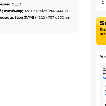
Σ
ολογία
OLED
ός ανανέωσης
120 Hz Native (VRR 144 Hz)
άσεις με βάση (Π/Υ/Β)
1222 x 757 x 230 mm
Eπέ
Περ
Υπ
Ό
Α
Δ