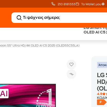
210 8181333
Το Wallet μου
LG Smart Τη
20% Public επιστροφή
Εγγύηση
OLED AI C5
σε TVs άνω των 499€
Χαμηλότερης Τιμής
αση 55" Ultra HD/4K OLED AI C5 2025 (OLED55C55LA)
Άτοκ
LG 
HD/
(O
4.9
ΚΩΔΙ