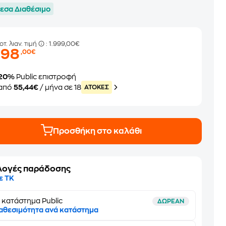
εσα Διαθέσιμο
οτ. λιαν. τιμή
: 1.999,00€
998
,00€
20%
Public επιστροφή
από
55,44€
/ μήνα σε 18
ATOKEΣ
Προσθήκη στο καλάθι
λογές παράδοσης
ε ΤΚ
 κατάστημα Public
ΔΩΡΕΑΝ
αθεσιμότητα ανά κατάστημα