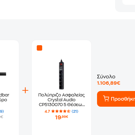
Σύνολο
1.106,89€
dbar
Πολύπριζο Ασφαλείας
Προσθήκ
ύρο
Crystal Audio
CP5130070 5 Θέσεων
1.5m - Μαύρο
(9)
4.7
(21)
19
0€
,99€