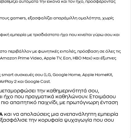
βαθμίζει αυτόματα την εικόνα και τον ήχο, προσφέροντας
 τους gamers, εξασφαλίζει απαράμιλλη ομαλότητα, χωρίς
ική εμπειρία με τρισδιάστατο ήχο που κινείται γύρω σου και
στο περιβάλλον με φωνητικές εντολές, πρόσβαση σε όλες τις
 Amazon Prime Video, Apple TV, Eon, HBO Max) και έξυπνες
ις smart συσκευές σου (LG, Google Home, Apple HomeKit,
irPlay 2 και Google Cast.
α μεταμορφώσει την καθημερινότητά σου,
ι ήχο που πραγματικά καθηλώνουν. Ετοιμάσου
 πιο απαιτητικό παιχνίδι, με πρωτόγνωρη ένταση
A
και να απολαύσεις μια ανεπανάληπτη εμπειρία
εξασφάλισε την κορυφαία ψυχαγωγία που σου