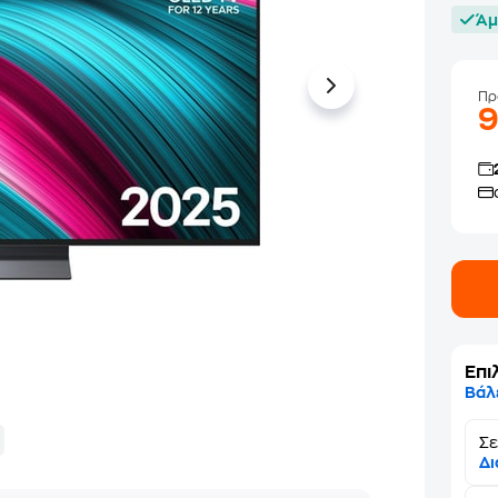
Άμ
Πρ
Επι
Βάλ
Σε
Δι