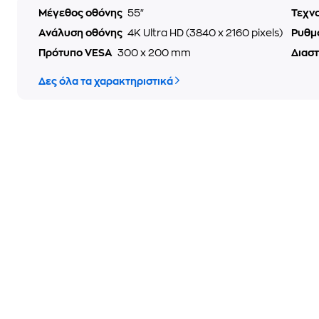
Μέγεθος οθόνης
55"
Τεχν
Ανάλυση οθόνης
4K Ultra HD (3840 x 2160 pixels)
Ρυθμ
Πρότυπο VESA
300 x 200 mm
Διαστ
Δες όλα τα χαρακτηριστικά