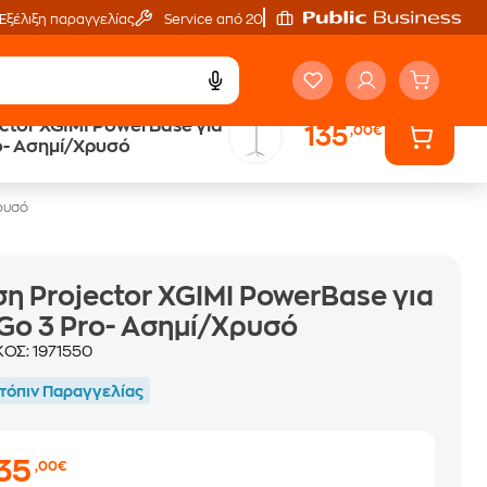
Εξέλιξη παραγγελίας
Service από 20'
ctor XGIMI PowerBase για
135
,00€
Άτοκες Δόσεις
o- Ασημί/Χρυσό
χωρίς κάρτα
ρυσό
η Projector XGIMI PowerBase για
o 3 Pro- Ασημί/Χρυσό
ΚΟΣ:
1971550
τόπιν Παραγγελίας
135
,00€