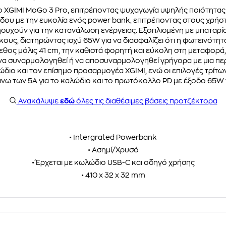
 το XGIMI MoGo 3 Pro, επιτρέποντας ψυχαγωγία υψηλής ποιότητ
πέδου με την ευκολία ενός power bank, επιτρέποντας στους χρήσ
υχούν για την κατανάλωση ενέργειας. Εξοπλισμένη με μπαταρία
μήκους, διατηρώντας ισχύ 65W για να διασφαλίζει ότι η φωτειν
γεθος μόλις 41 cm, την καθιστά φορητή και εύκολη στη μεταφορ
 συναρμολογηθεί ή να αποσυναρμολογηθεί γρήγορα με μια περισ
διο και τον επίσημο προσαρμογέα XGIMI, ενώ οι επιλογές τρίτων
νω των 5A για το καλώδιο και το πρωτόκολλο PD με έξοδο 65W 
Ανακάλυψε
εδώ
όλες τις διαθέσιμες βάσεις προτζέκτορα
• Intergrated Powerbank
• Ασημί/Χρυσό
• Έρχεται με κωλώδιο USB-C και οδηγό χρήσης
• 410 x 32 x 32 mm