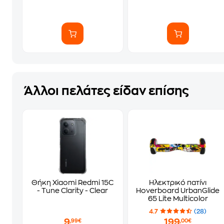
Άλλοι πελάτες είδαν επίσης
Θήκη Xiaomi Redmi 15C
Ηλεκτρικό πατίνι
- Tune Clarity - Clear
Hoverboard UrbanGlide
65 Lite Multicolor
4.7
(28)
9
199
,99€
,00€