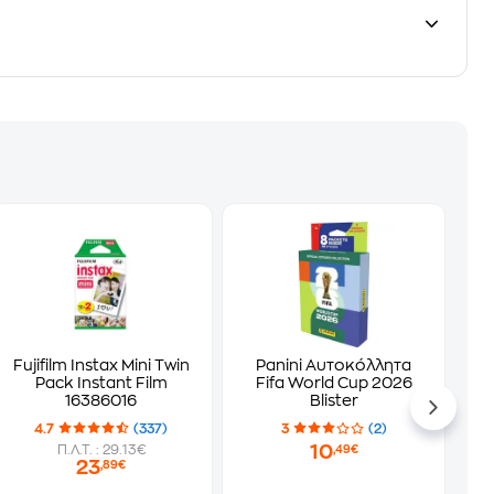
Fujifilm Instax Mini Twin
Panini Αυτοκόλλητα
Pack Instant Film
Fifa World Cup 2026
16386016
Blister
4.7
(337)
3
(2)
10
Π.Λ.Τ. : 29.13€
,49€
23
,89€