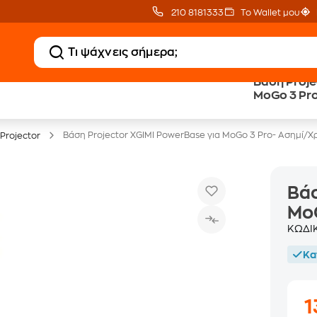
210 8181333
Το Wallet μου
Βάση Proje
20% Public επιστροφή
Εγγύηση
MoGo 3 Pr
σε TVs άνω των 499€
Χαμηλότερης Τιμής
Βάση Projector XGIMI PowerBase για MoGo 3 Pro- Ασημί/Χ
 Projector
Βάσ
MoG
ΚΩΔΙ
Κα