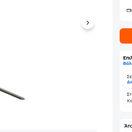
Επι
Βάλ
Σε
Δι
Σ
Κα
Άτο