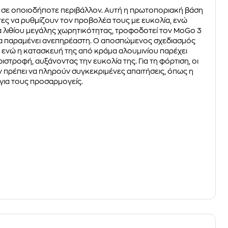
ας σε οποιοδήποτε περιβάλλον. Αυτή η πρωτοποριακή βάση
τες να ρυθμίζουν τον προβολέα τους με ευκολία, ενώ
 λιθίου μεγάλης χωρητικότητας, τροφοδοτεί τον MoGo 3
ότητα παραμένει ανεπηρέαστη. Ο αποσπώμενος σχεδιασμός
ά, ενώ η κατασκευή της από κράμα αλουμινίου παρέχει
τροφή, αυξάνοντας την ευκολία της. Για τη φόρτιση, οι
 πρέπει να πληρούν συγκεκριμένες απαιτήσεις, όπως η
για τους προσαρμογείς.