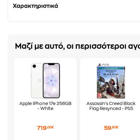
Χαρακτηριστικά
Μαζί με αυτό, οι περισσότεροι α
Apple iPhone 17e 256GB
Assassin's Creed Black
- White
Flag Resynced - PS5
719
59
,00€
,90€