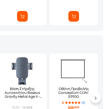
Βάση Στήριξης
Οθόνη Προβολής
Αυτοκινήτου Baseus
Conceptum CON-
Gravity Metal Age II -
EP100
Dark Grey
5
(1)
99
Π.Λ.Τ. : 14.90€
,89€