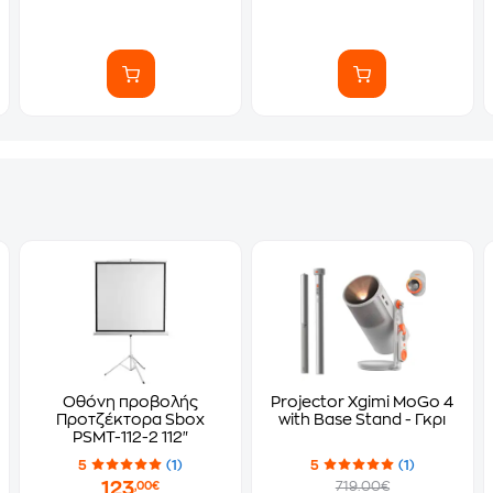
Οθόνη προβολής
Projector Xgimi MοGο 4
Προτζέκτορα Sbox
with Base Stand - Γκρι
PSMT-112-2 112"
5
(1)
5
(1)
123
719.00€
,00€