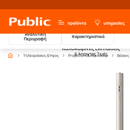
προϊόντα
υπηρεσίες
Αναλυτική
Χαρακτηριστικά
Περιγραφή
Καλοκαιρινές Εκπτώσεις
& Άπαιχτες Τιμές
Τηλεοράσεις & Ήχος
Projectors & Αξεσουάρ
Βάσεις