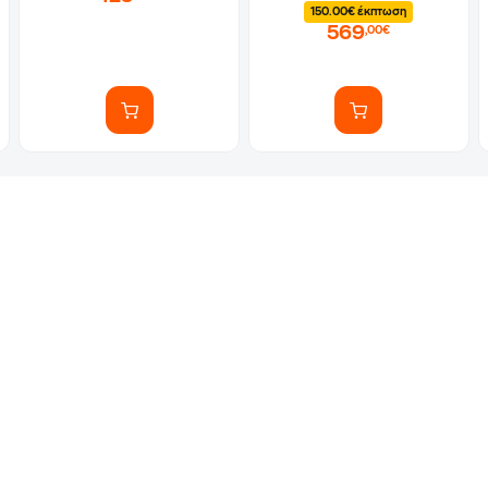
150.00€ έκπτωση
569
,00€