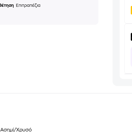
θέτηση
Επιτραπέζια
- Ασημί/Χρυσό