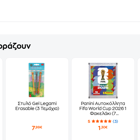
γοράζουν
Στυλό Gel Legami
Panini Αυτοκόλλητα
Erasable (3 Τεμάχια)
Fifa World Cup 2026 1
Φακελάκι (7
Αυτοκόλλητα)
5
(3)
7
1
,99€
,30€