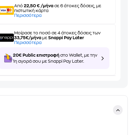
Από
22,50 € /μήνα
σε 6 άτοκες δόσεις, με
πιστωτική κάρτα
Περισσότερα
Μοίρασε το ποσό σε 4 άτοκες δόσεις των
33,75€/μήνα
με
Snappi Pay Later
Περισσότερα
20€ Public επιστροφή
στο Wallet, με την
1η αγορά σου με Snappi Pay Later.