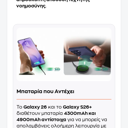
νοημοσύνης
.
Μπαταρία που Αντέχει
Το
Galaxy 26
και το
Galaxy S26+
διαθέτουν μπαταρία
4300mAh και
4900mAh αντίστοιχα
για να μπορείς να
απολαμβάνεις ολοήμερη λειτουργία με