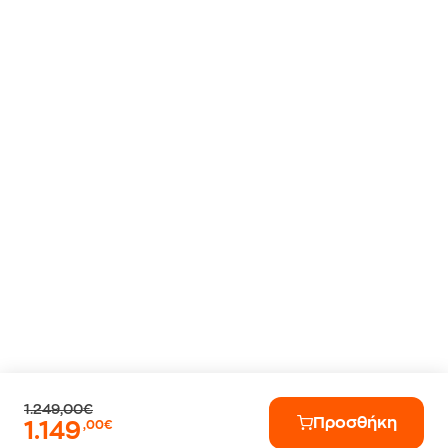
1.249,00€
Προσθήκη
1.149
,00€