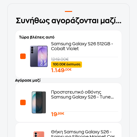
Συνήθως αγοράζονται μαζί...
Τώρα βλέπεις αυτό
Samsung Galaxy S26 512GB -
Cobalt Violet
1249.00€
100.00€ έκπτωση
1.149
,00€
Αγόρασε μαζί
Προστατευτικό οθόνης
Samsung Galaxy S26 - Tune
Privacy Full Frame Premium
Tempered Glass
19
,99€
Θήκη Samsung Galaxy S26 -
Samsung Silicone Magnet Case