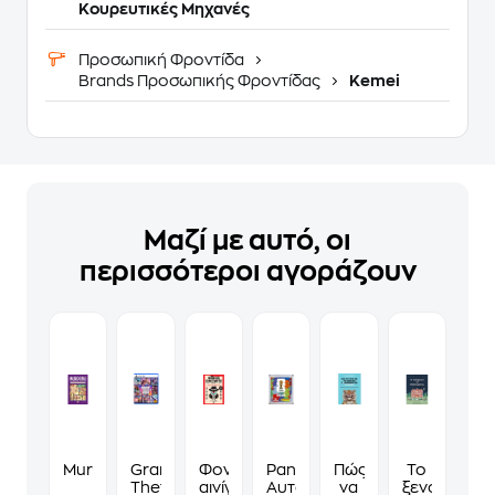
Κουρευτικές Μηχανές
Προσωπική Φροντίδα
Brands Προσωπικής Φροντίδας
Kemei
Μαζί με αυτό, οι
περισσότεροι αγοράζουν
Murdoku
Grand
Φονικά
Panini
Πώς
Το
Theft
αινίγματα
Αυτοκόλλητα
να
ξενοδοχείο