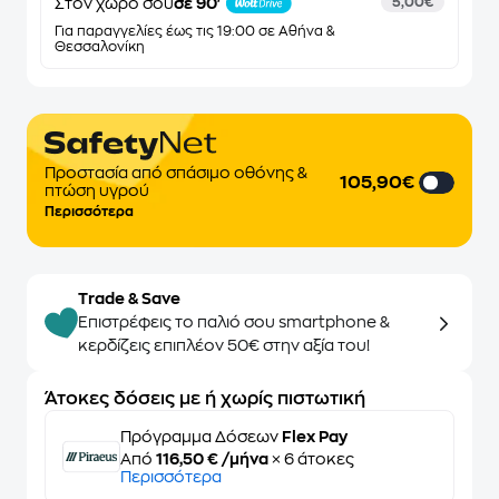
Στον χώρο σου
σε 90'
5,00€
Για παραγγελίες έως τις 19:00 σε Αθήνα &
Θεσσαλονίκη
Προστασία από σπάσιμο οθόνης &
105,90€
πτώση υγρού
Περισσότερα
Trade & Save
Επιστρέφεις το παλιό σου smartphone &
κερδίζεις επιπλέον 50€ στην αξία του!
Άτοκες δόσεις με ή χωρίς πιστωτική
Πρόγραμμα Δόσεων
Flex Pay
Από
116,50 € /μήνα
× 6 άτοκες
Περισσότερα