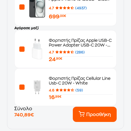
4.7
(4937)
699
,00€
Αγόρασε μαζί
Φορτιστής Πρίζας Apple USB-C
Power Adapter USB-C 20W -
White
4.7
(286)
24
,90€
Φορτιστής Πρίζας Cellular Line
Usb-C 20W - White
4.6
(59)
16
,99€
Σύνολο
Προσθήκη
740,89€