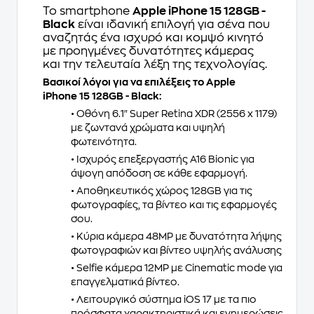
Το smartphone
Apple iPhone 15 128GB -
Black
είναι ιδανική επιλογή για σένα που
αναζητάς ένα ισχυρό και κομψό κινητό
με προηγμένες δυνατότητες κάμερας
και την τελευταία λέξη της τεχνολογίας.
Βασικοί λόγοι για να επιλέξεις το Apple
iPhone 15 128GB - Black:
• Οθόνη 6.1" Super Retina XDR (2556 x 1179)
με ζωντανά χρώματα και υψηλή
φωτεινότητα.
• Ισχυρός επεξεργαστής A16 Bionic για
άψογη απόδοση σε κάθε εφαρμογή.
• Αποθηκευτικός χώρος 128GB για τις
φωτογραφίες, τα βίντεο και τις εφαρμογές
σου.
• Κύρια κάμερα 48MP με δυνατότητα λήψης
φωτογραφιών και βίντεο υψηλής ανάλυσης.
• Selfie κάμερα 12MP με Cinematic mode για
επαγγελματικά βίντεο.
• Λειτουργικό σύστημα iOS 17 με τα πιο
πρόσφατα χαρακτηριστικά και ενημερώσεις