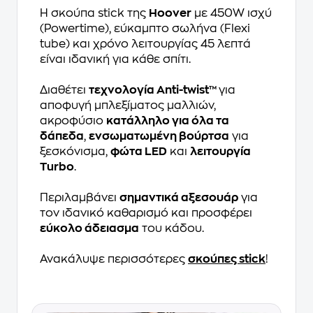
Η σκούπα stick της
Hoover
με 450W ισχύ
(Powertime), εύκαμπτο σωλήνα (Flexi
tube) και χρόνο λειτουργίας 45 λεπτά
είναι ιδανική για κάθε σπίτι.
Διαθέτει
τεχνολογία Anti-twist™
για
αποφυγή μπλεξίματος μαλλιών,
ακροφύσιο
κατάλληλο για όλα τα
δάπεδα
,
ενσωματωμένη βούρτσα
για
ξεσκόνισμα,
φώτα LED
και
λειτουργία
Turbo
.
Περιλαμβάνει
σημαντικά αξεσουάρ
για
τον ιδανικό καθαρισμό και προσφέρει
εύκολο άδειασμα
του κάδου.
Ανακάλυψε περισσότερες
σκούπες stick
!