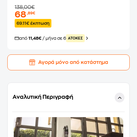
138,00€
68
,89€
69.11€ έκπτωση
από
11,48€
/ μήνα σε 6
ATOKEΣ
Αγορά μόνο από κατάστημα
Αναλυτική Περιγραφή