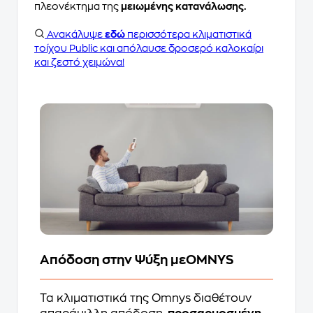
πλεονέκτημα της
μειωμένης κατανάλωσης.
Ανακάλυψε
εδώ
περισσότερα κλιματιστικά
τοίχου Public και απόλαυσε δροσερό καλοκαίρι
και ζεστό χειμώνα!
Απόδοση στην Ψύξη μεOMNYS
Τα κλιματιστικά της Omnys διαθέτουν