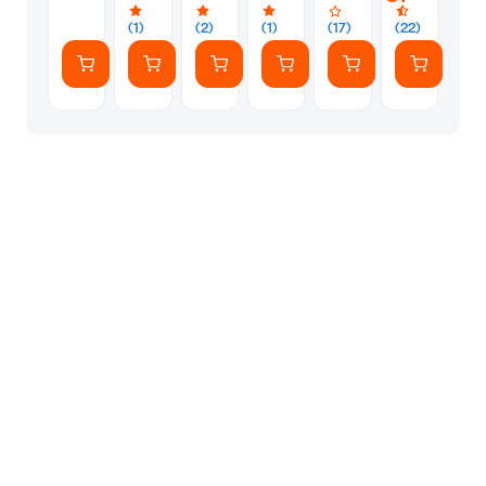
male
28
-
cm
(1)
(2)
(1)
(17)
(22)
1.8m
Μαύρο