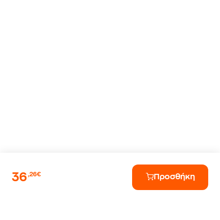
36
,26€
Προσθήκη