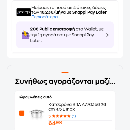
Μοίρασε το ποσό σε 4 άτοκες δόσεις
των
16,23€/μήνα
με
Snappi Pay Later
Περισσότερα
20€ Public επιστροφή
στο Wallet, με
την 1η αγορά σου με Snappi Pay
Later.
Συνήθως αγοράζονται μαζί...
Τώρα βλέπεις αυτό
Κατσαρόλα BRA A770356 26
cm 4.5 L Inox
5
(1)
64
,90€