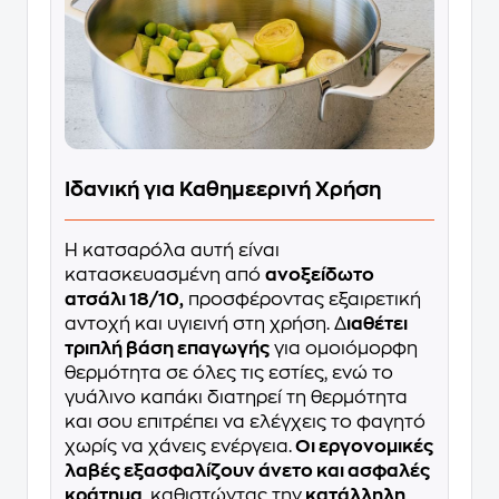
Ιδανική για Καθημεερινή Χρήση
Η κατσαρόλα αυτή είναι
κατασκευασμένη από
ανοξείδωτο
ατσάλι 18/10,
προσφέροντας εξαιρετική
αντοχή και υγιεινή στη χρήση. Δ
ιαθέτει
τριπλή βάση επαγωγής
για ομοιόμορφη
θερμότητα σε όλες τις εστίες, ενώ το
γυάλινο καπάκι διατηρεί τη θερμότητα
και σου επιτρέπει να ελέγχεις το φαγητό
χωρίς να χάνεις ενέργεια.
Οι εργονομικές
λαβές εξασφαλίζουν άνετο και ασφαλές
κράτημα
, καθιστώντας την
κατάλληλη