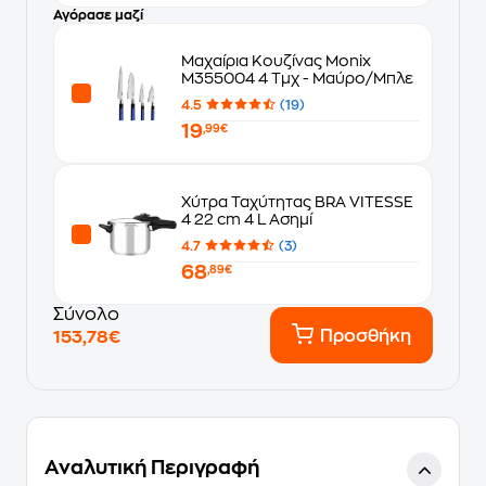
Αγόρασε μαζί
Μαχαίρια Κουζίνας Monix
M355004 4 Τμχ - Μαύρο/Μπλε
4.5
(19)
19
,99€
Χύτρα Ταχύτητας BRA VITESSE
4 22 cm 4 L Ασημί
4.7
(3)
68
,89€
Σύνολο
Προσθήκη
153,78€
Αναλυτική Περιγραφή