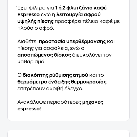
Έχει φίλτρο για
1 ή 2 φλυτζάνια καφέ
Espresso
ενώ η
λειτουργία αφρού
υψηλής πίεσης
προσφέρει τέλειο καφέ με
πλούσιο αφρό.
Διαθέτει
προστασία υπερθέρμανσης
και
πίεσης για ασφάλεια, ενώ ο
αποσπώμενος δίσκος
διευκολύνει τον
καθαρισμό.
Ο
διακόπτης ρύθμισης ατμού
και το
θερμόμετρο ένδειξης θερμοκρασίας
επιτρέπουν ακριβή έλεγχο.
Ανακάλυψε περισσότερες
μηχανές
espresso
!