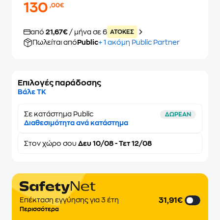
130
,00€
από
21,67€
/ μήνα σε 6
ATOKEΣ
Πωλείται από
Public
+ 1 ακόμη Public Partner
Επιλογές παράδοσης
Βάλε ΤΚ
Σε κατάστημα Public
ΔΩΡΕΑΝ
Διαθεσιμότητα ανά κατάστημα
Στον
χώρο σου
Δευ 10/08 - Τετ 12/08
31,91€
Επέκταση εγγύησης για 3 έτη
Περισσότερα