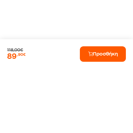
118,00€
Προσθήκη
89
,90€