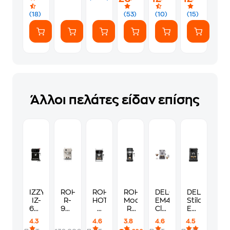
Τηλεόραση
A++/A+++
Γ'
με
Λυκείου
(18)
(53)
(10)
(15)
WiFi
Άλλοι πελάτες είδαν επίσης
IZZY
ROHNSON
ROHNSON
ROHNSON
DELONGHI
DELONGHI
IZ-
R-
HOT
Modena
EM450.M
Stilosa
6017
98036
&
R-
Classic
EC235.BK
Sicily
1350
COLD
98012
1325W
1100W
4.3
4.6
3.8
4.6
4.5
1000W
W
R-
1100W
15bar
15bar