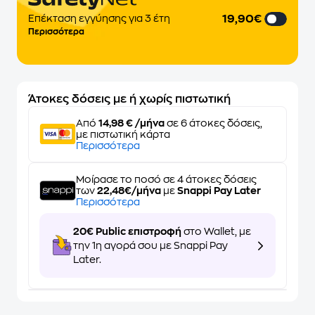
19,90€
Επέκταση εγγύησης για 3 έτη
Περισσότερα
Άτοκες δόσεις με ή χωρίς πιστωτική
Από
14,98 € /μήνα
σε 6 άτοκες δόσεις,
με πιστωτική κάρτα
Περισσότερα
Μοίρασε το ποσό σε 4 άτοκες δόσεις
των
22,48€/μήνα
με
Snappi Pay Later
Περισσότερα
20€ Public επιστροφή
στο Wallet, με
την 1η αγορά σου με Snappi Pay
Later.