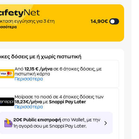
14,90€
κταση εγγύησης για 3 έτη
ισσότερα
κες δόσεις με ή χωρίς πιστωτική
Από
12,15 € /μήνα
σε 6 άτοκες δόσεις, με
πιστωτική κάρτα
Περισσότερα
Μοίρασε το ποσό σε 4 άτοκες δόσεις των
18,23€/μήνα
με
Snappi Pay Later
Περισσότερα
20€ Public επιστροφή
στο Wallet, με την
1η αγορά σου με Snappi Pay Later.