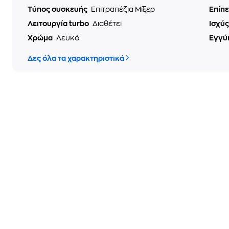
Τύπος συσκευής
Επιτραπέζια Μίξερ
Επίπ
Λειτουργία turbo
Διαθέτει
Ισχύ
Χρώμα
Λευκό
Εγγύ
Δες όλα τα χαρακτηριστικά