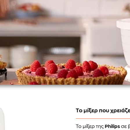
Το μίξερ που χρειάζε
Το μίξερ της
Philips
σε β