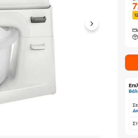
1
Επι
Βάλ
Σε
Δι
Σ