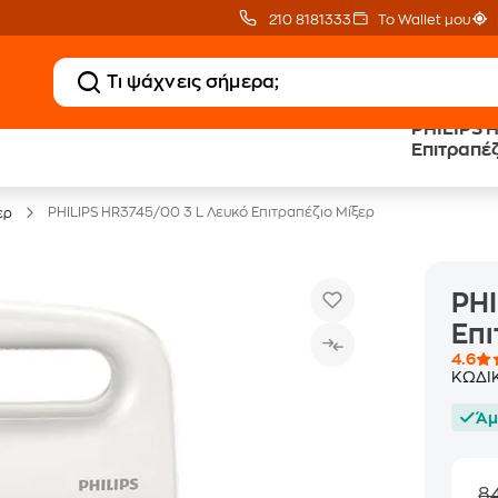
210 8181333
Το Wallet μου
PHILIPS HR3
Clearance
Δωρεάν Μεταφορικ
Επιτραπέζ
Μικροσυσκευών
με Public+ Delivery
PHILIPS HR3745/00 3 L Λευκό Επιτραπέζιο Μίξερ
ερ
PHI
Επι
4.6
ΚΩΔΙ
Άμ
8