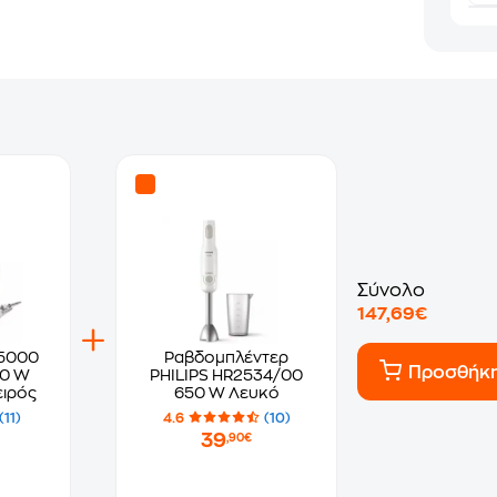
Σύνολο
147,69€
 5000
Ραβδομπλέντερ
Προσθήκ
50 W
PHILIPS HR2534/00
ειρός
650 W Λευκό
(11)
4.6
(10)
39
,90€