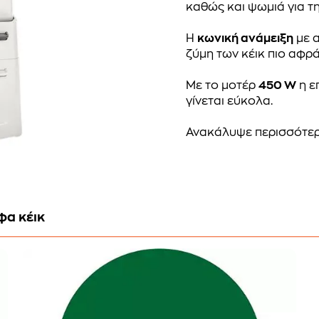
καθώς και ψωμιά για τη
Η
κωνική ανάμειξη
με α
ζύμη των κέικ πιο αφρά
Με το μοτέρ
450 W
η ε
γίνεται εύκολα.
Ανακάλυψε περισσότε
φα κέικ