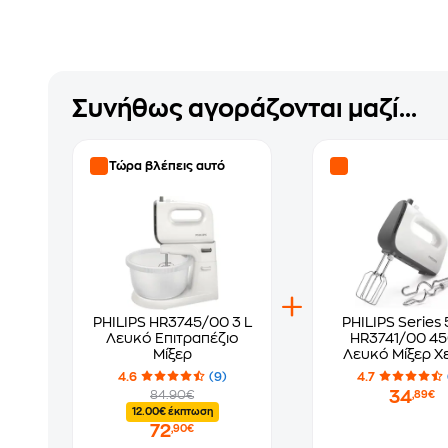
Συνήθως αγοράζονται μαζί...
Τώρα βλέπεις αυτό
PHILIPS HR3745/00 3 L
PHILIPS Series
Λευκό Επιτραπέζιο
HR3741/00 4
Μίξερ
Λευκό Μίξερ Χ
4.6
(9)
4.7
34
84.90€
,89€
12.00€ έκπτωση
72
,90€