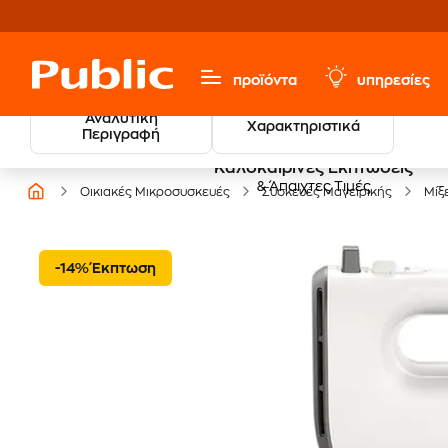
προϊόντα
υπηρεσίες
Αναλυτική
Χαρακτηριστικά
Περιγραφή
Καλοκαιρινές Εκπτώσεις
& Άπαιχτες Τιμές
Οικιακές Μικροσυσκευές
Συσκευές Μαγειρικής
Μίξ
-14% Έκπτωση