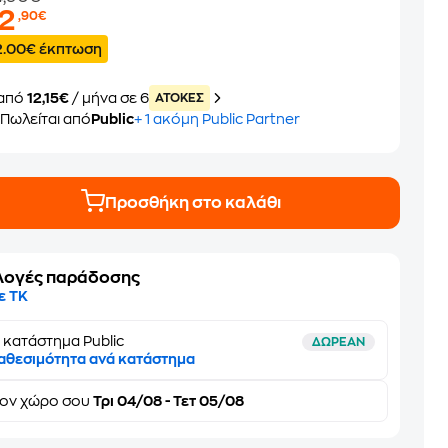
72
,90€
2.00€ έκπτωση
από
12,15€
/ μήνα σε 6
ATOKEΣ
Πωλείται από
Public
+ 1 ακόμη Public Partner
Προσθήκη στο καλάθι
λογές παράδοσης
ε ΤΚ
 κατάστημα Public
ΔΩΡΕΑΝ
αθεσιμότητα ανά κατάστημα
τον
χώρο σου
Τρι 04/08 - Τετ 05/08