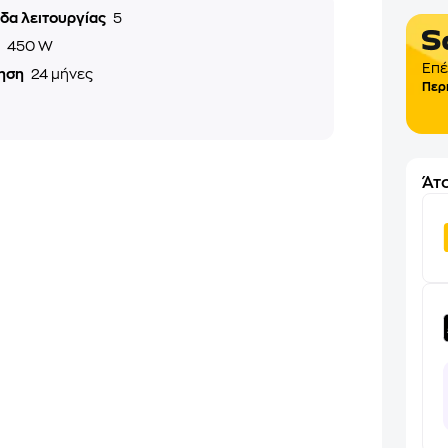
εδα λειτουργίας
5
ς
450 W
Επέ
ηση
24 μήνες
Περ
Άτο