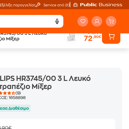
Εξέλιξη παραγγελίας
Service από 20'
84,90€
745/00 3 L Λευκό
72
,90€
ά
Public επιστροφή €
ιο Μίξερ
κέρδος σε κάθε αγορά
LIPS HR3745/00 3 L Λευκό
τραπέζιο Μίξερ
(9)
ΚΟΣ:
1658898
εσα Διαθέσιμο
4,90€