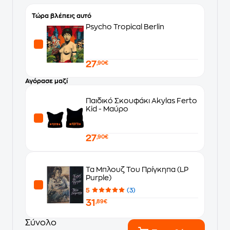
Τώρα βλέπεις αυτό
Psycho Tropical Berlin
27
,90€
Αγόρασε μαζί
Παιδικό Σκουφάκι Akylas Ferto
Kid - Μαύρο
27
,90€
Τα Μπλουζ Του Πρίγκηπα (LP
Purple)
5
(3)
31
,89€
Σύνολο