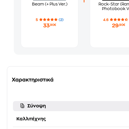
Beam (+ Plus Ver.)
Rock-Star (R
Photobook Ve
5
(2)
4.6
33
29
,90€
,90€
Χαρακτηριστικά
Σύνοψη
Καλλιτέχνης