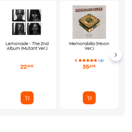
Lemonade - The 2nd
Memorabilia (Moon
Album (Mutant Ver.)
Ver.)
5
(4)
22
35
,90€
,90€