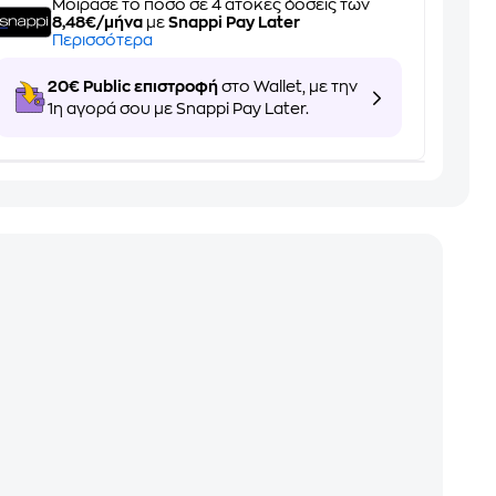
Μοίρασε το ποσό σε 4 άτοκες δόσεις των
8,48€/μήνα
με
Snappi Pay Later
Περισσότερα
20€ Public επιστροφή
στο Wallet, με την
1η αγορά σου με Snappi Pay Later.