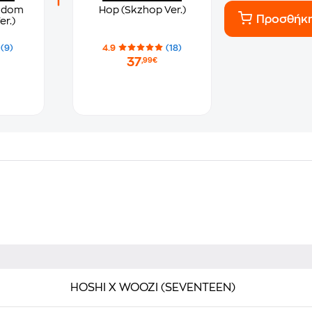
andom
Hop (Skzhop Ver.)
Προσθήκ
r.)
(9)
4.9
(18)
37
,99€
HOSHI X WOOZI (SEVENTEEN)