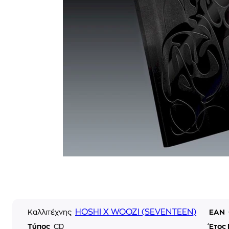
HOSHI X WOOZI (SEVENTEEN)
Καλλιτέχνης
EAN
Τύπος
CD
Έτος