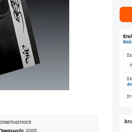
Επι
Βάλ
Σ
Σε
Δι
Σ
Άτο
0198704211003
 Παραγωγής
2025