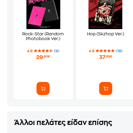
Rock-Star (Random
Hop (Skzhop Ver.)
Photobook Ver.)
4.6
(9)
4.9
(18)
29
37
,90€
,99€
Άλλοι πελάτες είδαν επίσης