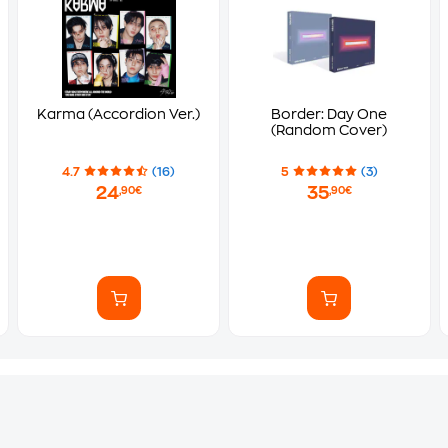
Karma (Accordion Ver.)
Border: Day One
(Random Cover)
4.7
(16)
5
(3)
24
35
,90€
,90€