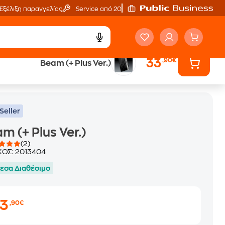
Εξέλιξη παραγγελίας
Service από 20'
33
,90€
Beam (+ Plus Ver.)
Seller
m (+ Plus Ver.)
(2)
ΚΟΣ:
2013404
εσα Διαθέσιμο
33
,90€