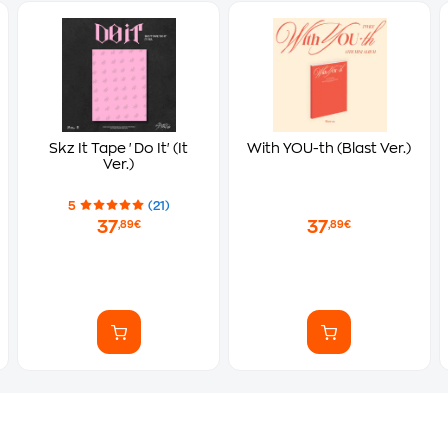
Skz It Tape 'Do It' (It
With YOU-th (Blast Ver.)
Ver.)
5
(21)
37
37
,89€
,89€