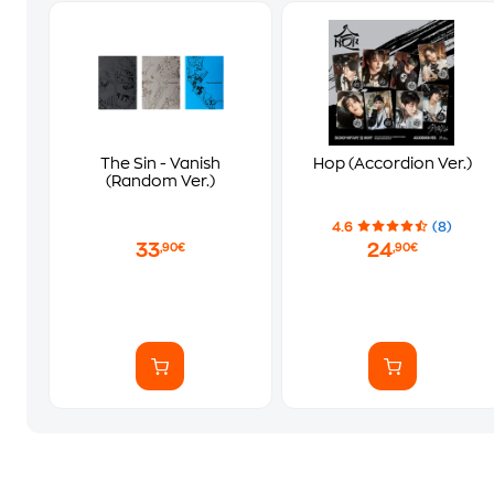
The Sin - Vanish
Hop (Accordion Ver.)
(Random Ver.)
4.6
(8)
33
24
,90€
,90€