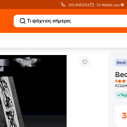
210 8181333
Το Wallet μου
Beam (+ Plus Ver.)
p
Best 
Bea
5
ΚΩΔΙ
Άμ