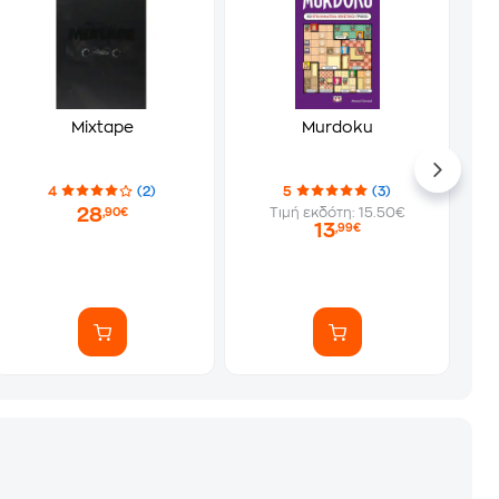
Mixtape
Murdoku
4
(2)
5
(3)
28
Τιμή εκδότη: 15.50€
,90€
13
,99€