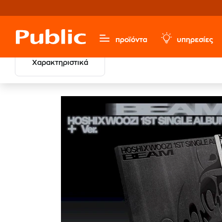
προϊόντα
υπηρεσίες
Χαρακτηριστικά
Μουσική, Ταινίες & Εισιτήρια
Ξένο Ρεπερτόριο
K-Po