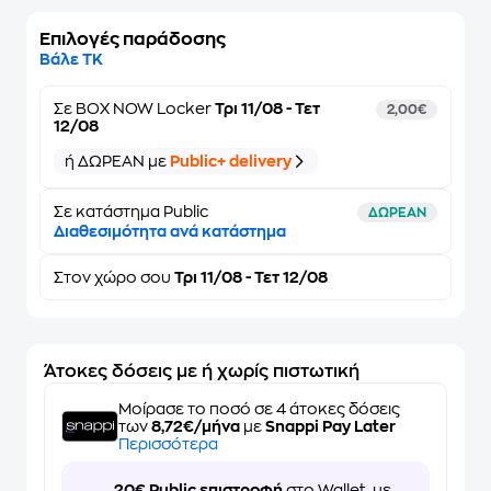
Επιλογές παράδοσης
Βάλε ΤΚ
Σε
BOX NOW Locker
Τρι 11/08 - Τετ
2,00€
12/08
ή ΔΩΡΕΑΝ με
Public+ delivery
Σε κατάστημα Public
ΔΩΡΕΑΝ
Διαθεσιμότητα ανά κατάστημα
Στον
χώρο σου
Τρι 11/08 - Τετ 12/08
Άτοκες δόσεις με ή χωρίς πιστωτική
Μοίρασε το ποσό σε 4 άτοκες δόσεις
των
8,72€/μήνα
με
Snappi Pay Later
Περισσότερα
20€ Public επιστροφή
στο Wallet, με