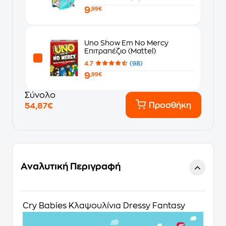
(13cm) - Τυχαία Επιλογή
9
Σχεδίου
,99€
Uno Show Em No Mercy
Επιτραπέζιο (Mattel)
4.7
(98)
9
,99€
Σύνολο
Προσθήκη
54,87€
Αναλυτική Περιγραφή
Cry Babies Κλαψουλίνια Dressy Fantasy