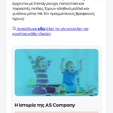
έρχονται με trendy ρούχα, παπούτσια και
ταιριαστές πιπίλες. Έχουν αληθινά μαλλιά και
γυάλινα μάτια. Με 10+ πραγματικούς βρεφικούς
ήχους!
Ανακάλυψε
εδώ
όλες τις μίνι κούκλες για
κορίτσια κάθε ηλικίας!
Η Ιστορία της AS Company