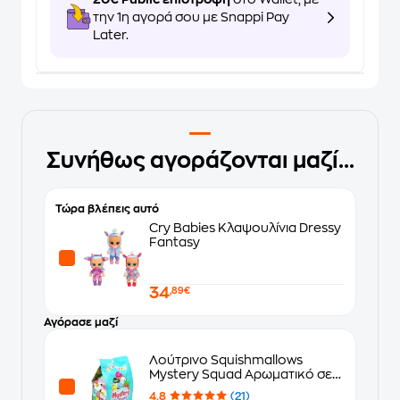
την 1η αγορά σου με Snappi Pay
Later.
Συνήθως αγοράζονται μαζί...
Τώρα βλέπεις αυτό
Cry Babies Κλαψουλίνια Dressy
Fantasy
34
,89€
Αγόρασε μαζί
Λούτρινο Squishmallows
Mystery Squad Αρωματικό σε
Σακουλάκι Έκπληξη σε 6 Σχέδια
4.8
(21)