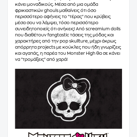
κάνει μοναδικούς. Μέσα από μια ομάδα
φρικιαστικών ghouls μαθαίνεις ότι όσο
περισσότερο αφήνεις το "τέρας" που κρύβεις
μέσα σου να λάμψει, τόσο περισσότερο
συνειδητοποιείς ότι ανήκεις! Από screamium dolls
που διαθέτουν fangtastic τάσεις της μόδας και
χαρακτήρες από την pop skullture, μέχρι άκρως
απόρρητα projects με κούκλες που ήδη γνωρίζεις
και αγαπάς, η παρέα του Monster High θα σε κάνει
να "τρομάξεις" από χαρά!