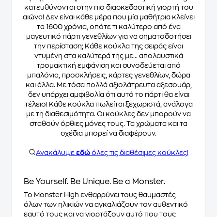
κατευθύνονται στην πιο διασκεδαστική γιορτή του
αιώνα! Δεν είναι κάθε μέρα που μία μαθήτρια κλείνει
τα 1600 χρόνια, οπότε τι καλύτερο από ένα
μαγευτικό πάρτι γενεθλίων για να σηματοδοτήσει
την περίσταση; Κάθε κούκλα της σειράς είναι
ντυμένη στα καλύτερά της με... απολαυστικά
τρομακτική εμφάνιση και συνοδεύεται από
μπαλόνια, προσκλήσεις, κάρτες γενεθλίων, δώρα
και άλλα. Με τόσα πολλά αξιολάτρευτα αξεσουάρ,
δεν υπάρχει αμφιβολία ότι αυτό το πάρτι θα είναι
τέλειο! Κάθε κούκλα πωλείται ξεχωριστά, ανάλογα
με τη διαθεσιμότητα. Οι κούκλες δεν μπορούν να
σταθούν όρθιες μόνες τους. Τα χρώματα και τα
σχέδια μπορεί να διαφέρουν.
Ανακάλυψε
εδώ
όλες τις διαθέσιμες κούκλες!
Be Yourself. Be Unique. Be a Monster.
Το Monster High ενθαρρύνει τους θαυμαστές
όλων των ηλικιών να αγκαλιάζουν τον αυθεντικό
εαυτό τους και να γιορτάζουν αυτό που τους