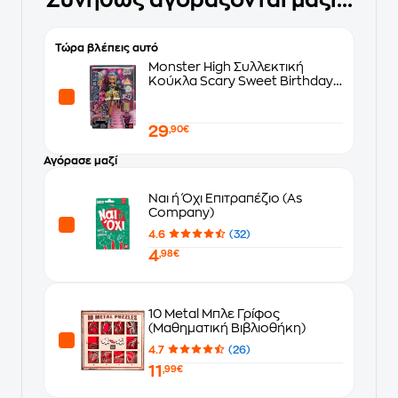
Συνήθως αγοράζονται μαζί...
Τώρα βλέπεις αυτό
Monster High Συλλεκτική
Κούκλα Scary Sweet Birthday -
Cleo (JBG76)
29
,90€
Αγόρασε μαζί
Ναι ή Όχι Επιτραπέζιο (As
Company)
4.6
(32)
4
,98€
10 Metal Μπλε Γρίφος
(Μαθηματική Βιβλιοθήκη)
4.7
(26)
11
,99€