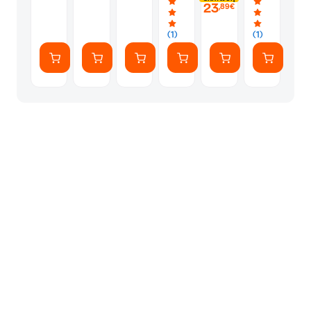
23
Και
Έκπληξη
,89€
Αξεσουάρ
(1)
(1)