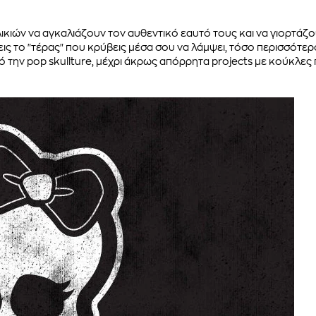
ικιών να αγκαλιάζουν τον αυθεντικό εαυτό τους και να γιορτάζ
ις το "τέρας" που κρύβεις μέσα σου να λάμψει, τόσο περισσότερ
ό την pop skullture, μέχρι άκρως απόρρητα projects με κούκλες 