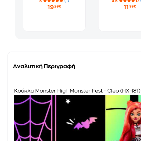
5
(1)
4.5
Επιλογή Σχεδ
19
11
,99€
,99€
Αναλυτική Περιγραφή
Κούκλα Monster High Monster Fest - Cleo (HXH81)