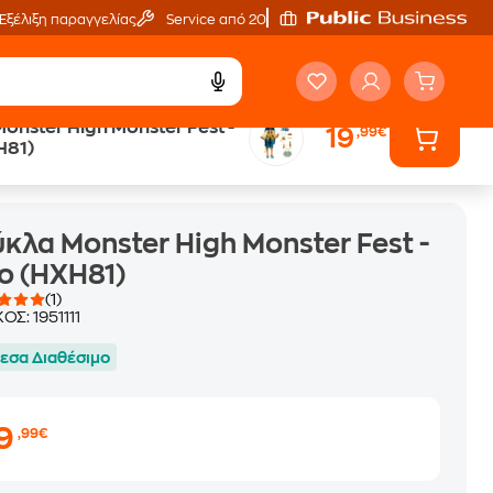
Εξέλιξη παραγγελίας
Service από 20'
onster High Monster Fest -
19
,99€
H81)
κλα Monster High Monster Fest -
o (HXH81)
(1)
ΚΟΣ:
1951111
εσα Διαθέσιμο
19
,99€