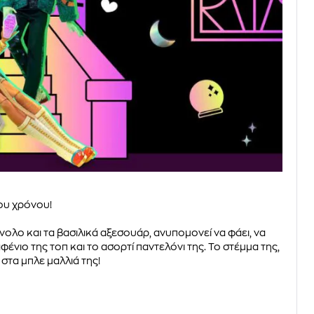
ου χρόνου!
ύνολο και τα βασιλικά αξεσουάρ, ανυπομονεί να φάει, να
φένιο της τοπ και το ασορτί παντελόνι της. To στέμμα της,
στα μπλε μαλλιά της!