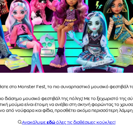
ατε στο Monster Fest, το πιο συναρπαστικό μουσικό φεστιβάλ τ
 πιο διάσημο μουσικό φεστιβάλ της πόλης! Με το ξεχωριστό της σ
υτική μούμια είναι έτοιμη να ανέβει στη σκηνή φορώντας το χρυσα
νο από νούφαρα και φίδια, προσθέτει ακόμα περισσότερη λάμψη 
Ανακάλυψε
εδώ
όλες τις διαθέσιμες κούκλες!