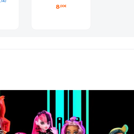
(14)
ίου
8
,00€