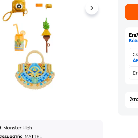
Επι
Βάλ
Σε
Δι
Σ
Άτο
d
Monster High
σκευαστής
MATTEL