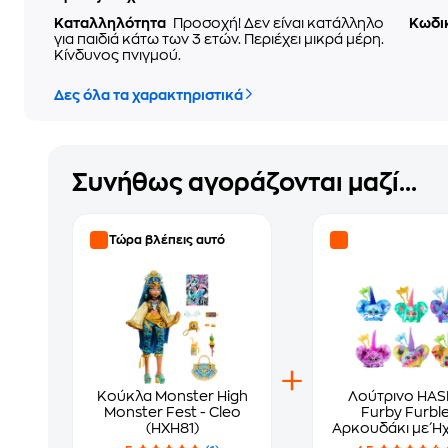
Καταλληλότητα
Προσοχή! Δεν είναι κατάλληλο
Κωδι
για παιδιά κάτω των 3 ετών. Περιέχει μικρά μέρη.
Κίνδυνος πνιγμού.
Δες όλα τα χαρακτηριστικά
Συνήθως αγοράζονται μαζί...
Τώρα βλέπεις αυτό
Κούκλα Monster High
Λούτρινο HA
Monster Fest - Cleo
Furby Furbl
(HXH81)
Αρκουδάκι με Ήχ
Σχέδια (12cm) - 