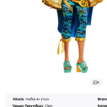
6
Ηλικία
παιδιά 4+ ετών
Bran
Ήρωες Παιχνιδιών
Cleo
Κατα