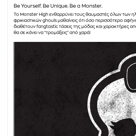
Be Yourself. Be Unique. Be a Monster.
Το Monster High ενθαρρύνει τους θαυμαστές όλων των ηλ
φρικιαστικών ghouls μαθαίνεις ότι όσο περισσότερο αφήνε
διαθέτουν fangtastic τάσεις της μόδας και χαρακτήρες απ
θα σε κάνει να "τρομάξεις" από χαρά!