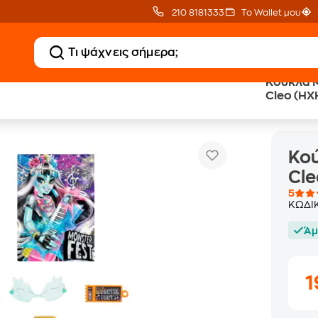
210 8181333
Το Wallet μου
Κούκλα M
Cleo (HX
Κούκλα Monster High Monster Fest - Cleo (HXH81)
Κού
Cle
5
ΚΩΔΙ
Άμ