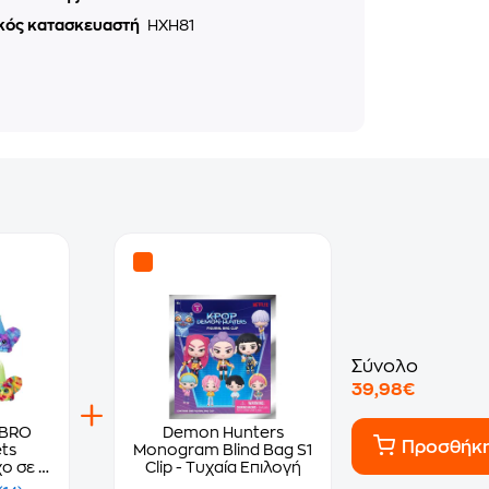
κός κατασκευαστή
HXH81
Σύνολο
39,98€
SBRO
Demon Hunters
Προσθήκ
ets
Monogram Blind Bag S1
ο σε 6
Clip - Τυχαία Επιλογή
Τυχαία