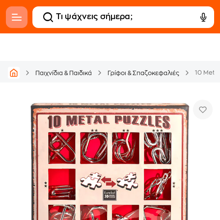
10 Meta
Παιχνίδια & Παιδικά
Γρίφοι & Σπαζοκεφαλιές