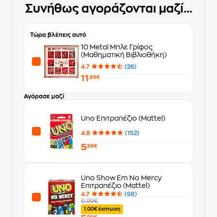
Συνήθως αγοράζονται μαζί...
Τώρα βλέπεις αυτό
10 Metal Μπλε Γρίφος
(Μαθηματική Βιβλιοθήκη)
4.7
(26)
11
,99€
Αγόρασε μαζί
Uno Επιτραπέζιο (Mattel)
4.8
(152)
5
,99€
Uno Show Em No Mercy
Επιτραπέζιο (Mattel)
4.7
(98)
6.99€
1.00€ έκπτωση