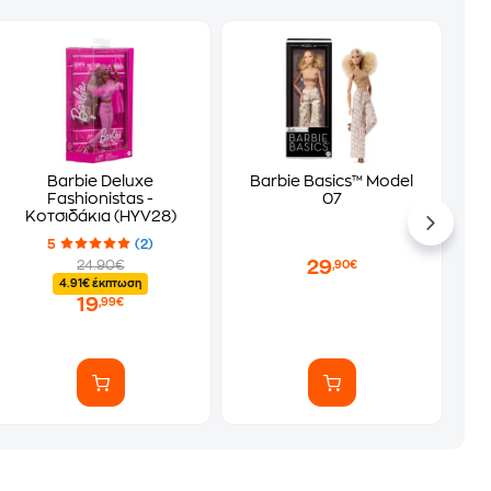
Barbie Deluxe
Barbie Basics™ Model
Fashionistas -
07
Κοτσιδάκια (HYV28)
5
(2)
29
24.90€
,90€
4.91€ έκπτωση
19
,99€