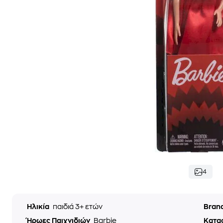
4
Ηλικία
παιδιά 3+ ετών
Bran
Ήρωες Παιχνιδιών
Barbie
Κατα