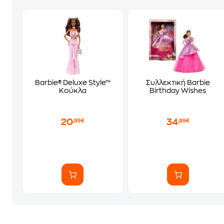
Barbie® Deluxe Style™
Συλλεκτική Barbie
Κούκλα
Birthday Wishes
20
34
,89€
,89€