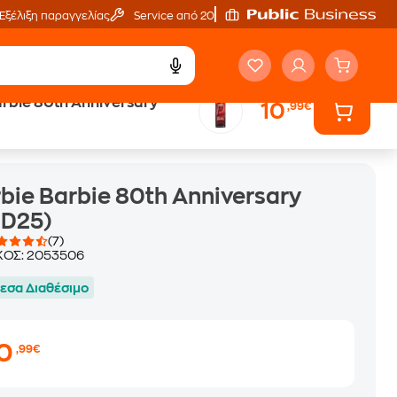
Εξέλιξη παραγγελίας
Service από 20'
arbie 80th Anniversary
10
,99€
bie Barbie 80th Anniversary
GD25)
(7)
ΚΟΣ:
2053506
εσα Διαθέσιμο
10
,99€