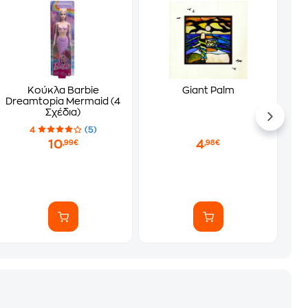
Κούκλα Barbie
Giant Palm
Dreamtopia Mermaid (4
Σχέδια)
4
(5)
10
4
,99€
,98€