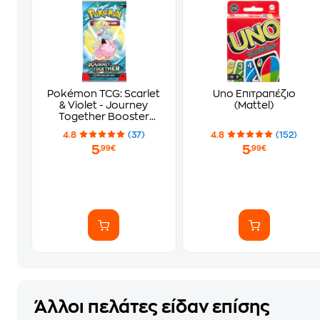
Pokémon TCG: Scarlet
Uno Επιτραπέζιο
& Violet - Journey
(Mattel)
Together Booster
Blister
4.8
(37)
4.8
(152)
5
5
,99€
,99€
Άλλοι πελάτες είδαν επίσης