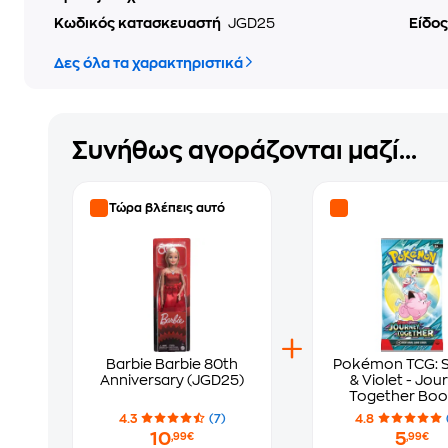
Κωδικός κατασκευαστή
JGD25
Είδος
Δες όλα τα χαρακτηριστικά
Συνήθως αγοράζονται μαζί...
Τώρα βλέπεις αυτό
Barbie Barbie 80th
Pokémon TCG: S
Anniversary (JGD25)
& Violet - Jou
Together Boo
Blister
4.3
(7)
4.8
10
5
,99€
,99€