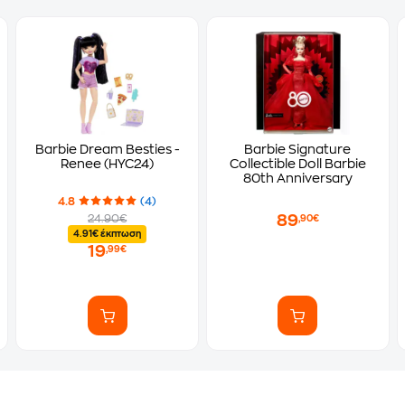
Barbie Dream Besties -
Barbie Signature
Renee (HYC24)
Collectible Doll Barbie
80th Anniversary
4.8
(4)
89
24.90€
,90€
4.91€ έκπτωση
19
,99€