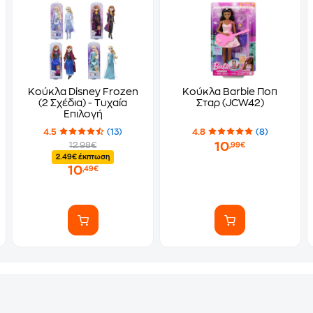
Κούκλα Disney Frozen
Κούκλα Barbie Ποπ
(2 Σχέδια) - Τυχαία
Σταρ (JCW42)
Επιλογή
4.5
(13)
4.8
(8)
10
12.98€
,99€
2.49€ έκπτωση
10
,49€