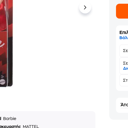
Επι
Βάλ
Σ
Σε
Δι
Σ
Άτο
d
Barbie
σκευαστής
MATTEL