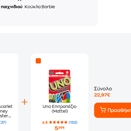
 παιχνιδιού
Κούκλα Barbie
Σύνολο
22,97€
carlet
Uno Επιτραπέζιο
Προσθήκ
rney
(Mattel)
ster
(37)
4.8
(152)
5
,99€