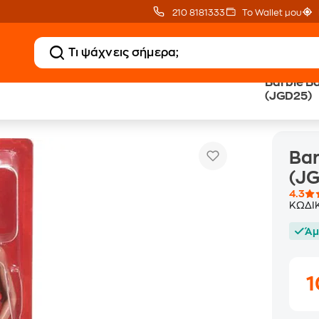
210 8181333
Το Wallet μου
Barbie B
(JGD25)
Barbie Barbie 80th Anniversary (JGD25)
Bar
(J
4.3
ΚΩΔΙ
Άμ