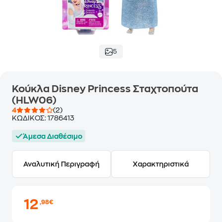
5
Κούκλα Disney Princess Σταχτοπούτα
(HLW06)
4
(2)
ΚΩΔΙΚΟΣ:
1786413
Άμεσα Διαθέσιμο
Αναλυτική Περιγραφή
Χαρακτηριστικά
12
,98€