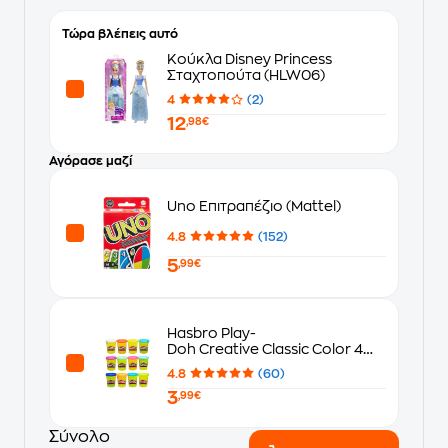
Τώρα βλέπεις αυτό
Κούκλα Disney Princess
Σταχτοπούτα (HLW06)
4
(2)
12
,98€
Αγόρασε μαζί
Uno Επιτραπέζιο (Mattel)
4.8
(152)
5
,99€
Hasbro Play-
Doh Creative Classic Color 4
Σχέδια - Τυχαία Επιλογή
4.8
(60)
3
,99€
Σύνολο