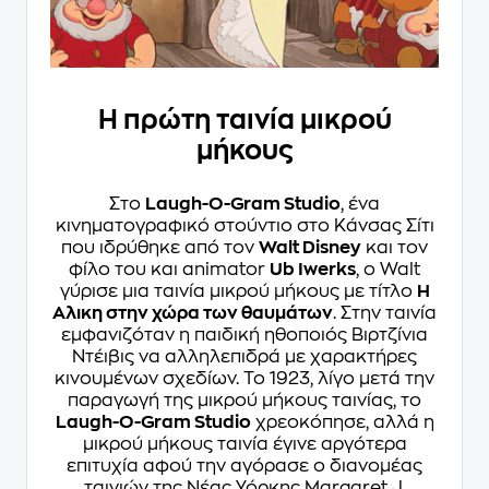
Η πρώτη ταινία μικρού
μήκους
Στο
Laugh-O-Gram Studio
, ένα
κινηματογραφικό στούντιο στο Κάνσας Σίτι
που ιδρύθηκε από τον
Walt Disney
και τον
φίλο του και animator
Ub Iwerks
, ο Walt
γύρισε μια ταινία μικρού μήκους με τίτλο
Η
Αλικη στην χώρα των θαυμάτων
. Στην ταινία
εμφανιζόταν η παιδική ηθοποιός Βιρτζίνια
Ντέιβις να αλληλεπιδρά με χαρακτήρες
κινουμένων σχεδίων. Το 1923, λίγο μετά την
παραγωγή της μικρού μήκους ταινίας, το
Laugh-O-Gram Studio
χρεοκόπησε, αλλά η
μικρού μήκους ταινία έγινε αργότερα
επιτυχία αφού την αγόρασε ο διανομέας
ταινιών της Νέας Υόρκης Margaret J.