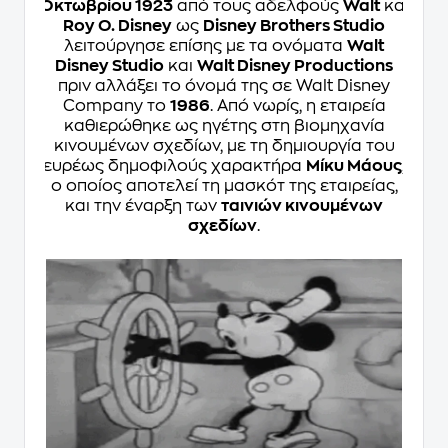
Οκτωβρίου 1923
από τους αδελφούς
Walt
και
Roy O. Disney
ως
Disney Brothers Studio
λειτούργησε επίσης με τα ονόματα
Walt
Disney Studio
και
Walt Disney Productions
πριν αλλάξει το όνομά της σε Walt Disney
Company το
1986
. Από νωρίς, η εταιρεία
καθιερώθηκε ως ηγέτης στη βιομηχανία
κινουμένων σχεδίων, με τη δημιουργία του
ευρέως δημοφιλούς χαρακτήρα
Μίκυ Μάους
,
ο οποίος αποτελεί τη μασκότ της εταιρείας,
και την έναρξη των
ταινιών κινουμένων
σχεδίων
.