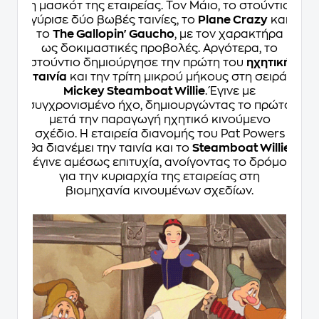
η μασκότ της εταιρείας. Τον Μάιο, το στούντιο
γύρισε δύο βωβές ταινίες, το
Plane Crazy
και
το
The Gallopin' Gaucho
, με τον χαρακτήρα
ως δοκιμαστικές προβολές. Αργότερα, το
στούντιο δημιούργησε την πρώτη του
ηχητική
ταινία
και την τρίτη μικρού μήκους στη σειρά
Mickey Steamboat Willie
. Έγινε με
συγχρονισμένο ήχο, δημιουργώντας το πρώτο
μετά την παραγωγή ηχητικό κινούμενο
σχέδιο. Η εταιρεία διανομής του Pat Powers
θα διανέμει την ταινία και το
Steamboat Willie
έγινε αμέσως επιτυχία, ανοίγοντας το δρόμο
για την κυριαρχία της εταιρείας στη
βιομηχανία κινουμένων σχεδίων.