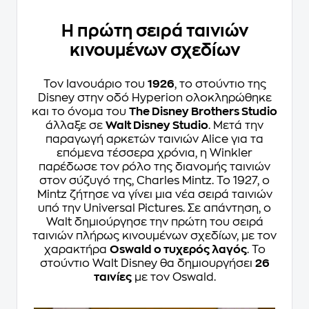
Η πρώτη σειρά ταινιών
κινουμένων σχεδίων
Τον Ιανουάριο του
1926
, το στούντιο της
Disney στην οδό Hyperion ολοκληρώθηκε
και το όνομα του
The Disney Brothers Studio
άλλαξε σε
Walt Disney Studio
. Μετά την
παραγωγή αρκετών ταινιών Alice για τα
επόμενα τέσσερα χρόνια, η Winkler
παρέδωσε τον ρόλο της διανομής ταινιών
στον σύζυγό της, Charles Mintz. Το 1927, ο
Mintz ζήτησε να γίνει μια νέα σειρά ταινιών
υπό την Universal Pictures. Σε απάντηση, ο
Walt δημιούργησε την πρώτη του σειρά
ταινιών πλήρως κινουμένων σχεδίων, με τον
χαρακτήρα
Oswald ο τυχερός λαγός
. Το
στούντιο Walt Disney θα δημιουργήσει
26
ταινίες
με τον Oswald.