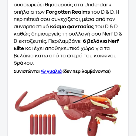
συσσωρεύει θησαυρούς στα Underdark
σπήλαια των
Forgotten Realms
του D & D. Η
περιπέτειά σου συνεχίζεται, μέσα από τον
συναρπαστικό
κόσμο φαντασίας
του D & D
καθώς δημιουργείς τη συλλογή σου Nerf D &
D εκτοξευτές. Περιλαμβάνει
6 βελάκια Nerf
Elite
και έχει αποθηκευτικό χώρο για τα
βελάκια κάτω από τα φτερά του κόκκινου
δράκου.
Συνιστώνται
👓 γυαλιά
(δεν περιλαμβάνονται)