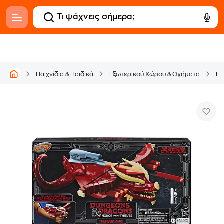
Παιχνίδια & Παιδικά
Εξωτερικού Χώρου & Οχήματα
Εκ