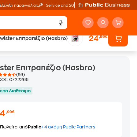
Εξέλιξη παραγγελίας
Service από 20'
24
,99€
wister Επιτραπέζιο (Hasbro)
ster Επιτραπέζιο (Hasbro)
(93)
ΚΟΣ:
0722266
εσα Διαθέσιμο
24
,99€
Πωλείται από
Public
+ 4 ακόμη Public Partners