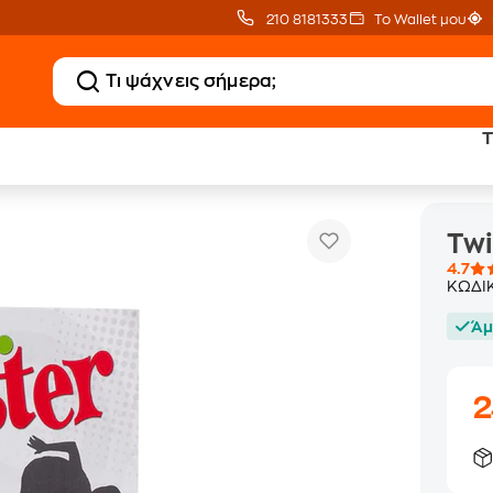
210 8181333
Το Wallet μου
T
Twister Επιτραπέζιο (Hasbro)
Twi
4.7
ΚΩΔΙ
Άμ