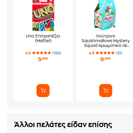
Uno Επιτραπέζιο
Λούτρινο
(Mattel)
Squishmallows Mystery
Squad Αρωματικό σε
Σακουλάκι Έκπληξη σε
4.8
(152)
4.8
(21)
6 Σχέδια (13cm) - Τυχαία
5
9
,99€
,99€
Επιλογή Σχεδίου
Άλλοι πελάτες είδαν επίσης