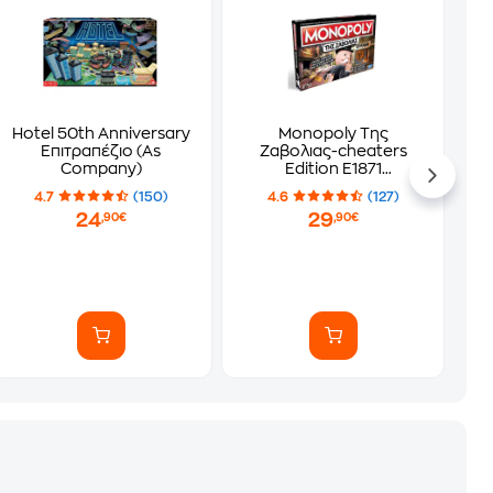
Hotel 50th Anniversary
Monopoly Της
Επιτραπέζιο (As
Ζαβολιας-cheaters
Company)
Edition E1871
Επιτραπέζιο (Hasbro)
4.7
(150)
4.6
(127)
24
29
,90€
,90€