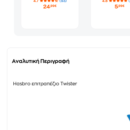
4.7
(93)
4.8
24
5
,99€
,99€
Αναλυτική Περιγραφή
Hasbro επιτραπέζιο Twister