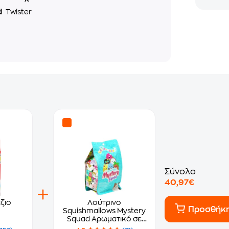
d
Twister
Σύνολο
40,97€
ζιο
Λούτρινο
Προσθήκ
Squishmallows Mystery
Squad Αρωματικό σε
Σακουλάκι Έκπληξη σε