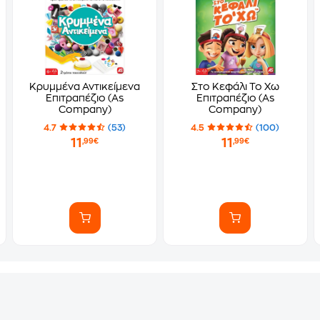
Κρυμμένα Αντικείμενα
Στο Κεφάλι Το Χω
Επιτραπέζιο (As
Επιτραπέζιο (As
Company)
Company)
4.7
(53)
4.5
(100)
11
11
,99€
,99€