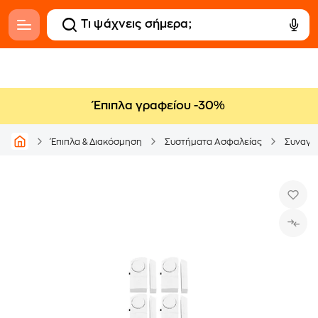
Έπιπλα γραφείου -30%
Έπιπλα & Διακόσμηση
Συστήματα Ασφαλείας
Συναγε