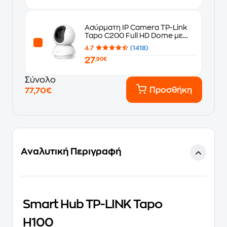
Ασύρματη IP Camera TP-Link
Tapo C200 Full HD Dome με
Ανίχνευση κίνησης
4.7
(1418)
27
,90€
Σύνολο
Προσθήκη
77,70€
Αναλυτική Περιγραφή
Smart Hub TP-LINK Tapo
H100