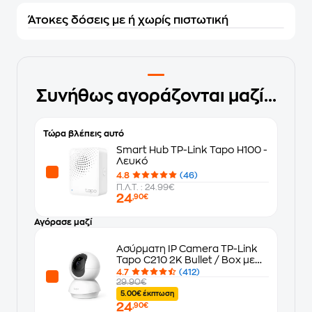
Άτοκες δόσεις με ή χωρίς πιστωτική
Συνήθως αγοράζονται μαζί...
Τώρα βλέπεις αυτό
Smart Hub TP-Link Tapo H100 -
Λευκό
4.8
(46)
Π.Λ.Τ. : 24.99€
24
,90€
Αγόρασε μαζί
Ασύρματη IP Camera TP-Link
Tapo C210 2K Bullet / Box με
Λειτουργία Pan & Tilt
4.7
(412)
29.90€
5.00€ έκπτωση
24
,90€