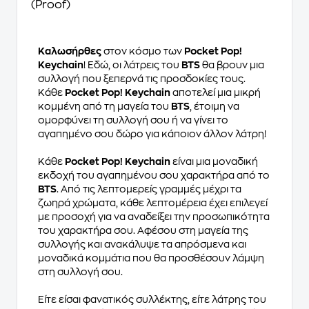
(Proof)
Καλωσήρθες
στον κόσμο των
Pocket Pop!
Keychain
! Εδώ, οι λάτρεις του
BTS
θα βρουν μια
συλλογή που ξεπερνά τις προσδοκίες τους.
Κάθε
Pocket Pop! Keychain
αποτελεί μια μικρή
κομμένη από τη μαγεία του
BTS
, έτοιμη να
ομορφύνει τη συλλογή σου ή να γίνει το
αγαπημένο σου δώρο για κάποιον άλλον λάτρη!
Κάθε
Pocket Pop! Keychain
είναι μια μοναδική
εκδοχή του αγαπημένου σου χαρακτήρα από το
BTS
. Από τις λεπτομερείς γραμμές μέχρι τα
ζωηρά χρώματα, κάθε λεπτομέρεια έχει επιλεγεί
με προσοχή για να αναδείξει την προσωπικότητα
του χαρακτήρα σου. Αφέσου στη μαγεία της
συλλογής και ανακάλυψε τα απρόσμενα και
μοναδικά κομμάτια που θα προσθέσουν λάμψη
στη συλλογή σου.
Είτε είσαι φανατικός συλλέκτης, είτε λάτρης του