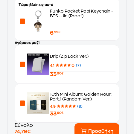
Τώρα βλέπεις αυτό
Funko Pocket Pop! Keychain -
BTS - Jin (Proof)
6
,99€
Αγόρασε μαζί
Drip (Zip Lock Ver.)
4.1
(7)
33
,90€
10th Mini Album: Golden Hour:
Part.1 (Random Ver.)
4.9
(8)
33
,90€
Σύνολο
Προσθήκη
74,79€