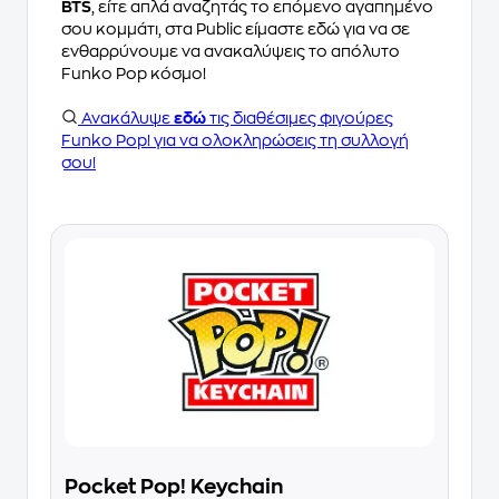
BTS
, είτε απλά αναζητάς το επόμενο αγαπημένο
σου κομμάτι, στα Public είμαστε εδώ για να σε
ενθαρρύνουμε να ανακαλύψεις το απόλυτο
Funko Pop κόσμο!
Ανακάλυψε
εδώ
τις διαθέσιμες φιγούρες
Funko Pop! για να ολοκληρώσεις τη συλλογή
σου!
Pocket Pop! Keychain