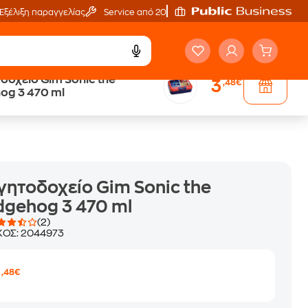
Εξέλιξη παραγγελίας
Service από 20'
οχείο Gim Sonic the
3
,48€
Άτοκες Δόσεις
og 3 470 ml
ων
χωρίς κάρτα
ητοδοχείο Gim Sonic the
gehog 3 470 ml
(2)
ΚΟΣ:
2044973
3
,48€