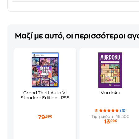
Μαζί με αυτό, οι περισσότεροι α
Grand Theft Auto VI
Murdoku
Standard Edition - PS5
5
(3)
79
Τιμή εκδότη: 15.50€
,89€
13
,99€