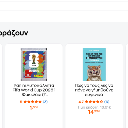
γοράζουν
Panini Αυτοκόλλητα
Πώς να τους λες να
Fifa World Cup 2026 1
πάνε να γ*μηθούνε
Φακελάκι (7
ευγενικά
Αυτοκόλλητα)
5
(3)
4.7
(6)
1
Τιμή εκδότη: 16.61€
,30€
14
,99€