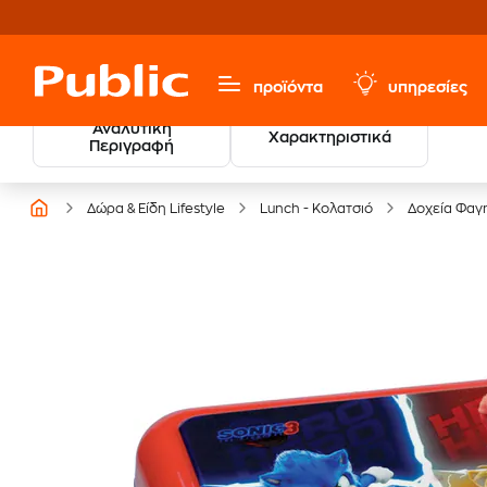
προϊόντα
υπηρεσίες
Αναλυτική
Χαρακτηριστικά
Βρες τους νικητές
Περιγραφή
των Βραβείων Βιβλίου
Δώρα & Είδη Lifestyle
Lunch - Κολατσιό
Δοχεία Φαγ