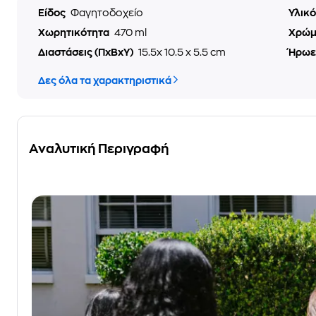
Είδος
Φαγητοδοχείο
Υλικ
Χωρητικότητα
470 ml
Χρώ
Διαστάσεις (ΠxΒxΥ)
15.5x 10.5 x 5.5 cm
Ήρωε
Δες όλα τα χαρακτηριστικά
Αναλυτική Περιγραφή