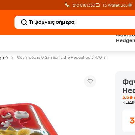
210 8181333
Το Wallet μου
Φαγητοδ
Public επιστροφή €
eGift Card
Hedgeh
κέρδος σε κάθε αγορά
αμέτρητες επιλογές δώρ
Φαγητοδοχείο Gim Sonic the Hedgehog 3 470 ml
ητού
Φαγ
Hed
3.5
ΚΩΔΙ