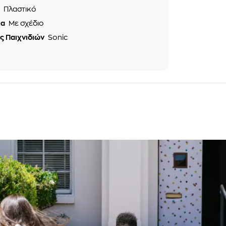
ό
Πλαστικό
μα
Με σχέδιο
ς Παιχνιδιών
Sonic