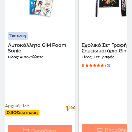
Έκπτωση
Αυτοκόλλητα GIM Foam
Σχολικό Σετ Γραφής 
Sonic
Σημειωματάριο Gim S
the Hedgehog 3
Είδος:
Αυτοκόλλητα
Είδος:
Σετ Γραφής
5
(2)
Αρχική
:
1
,49€
1
,19€
0,30€
έκπτωση
Προσθήκη
Προσθήκη