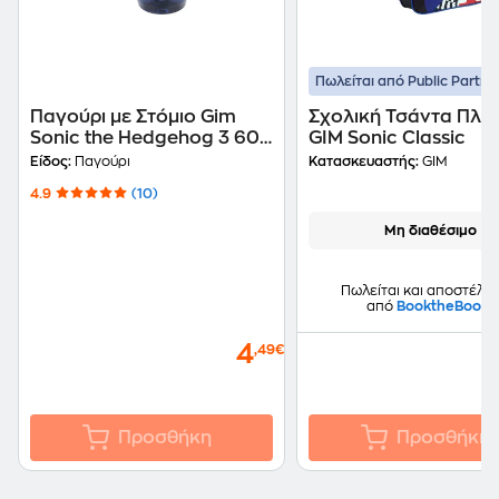
Πωλείται από Public Partne
Παγούρι με Στόμιο Gim
Σχολική Τσάντα Πλά
Sonic the Hedgehog 3 600
GIM Sonic Classic
ml
Είδος:
Παγούρι
Κατασκευαστής:
GIM
4.9
(10)
Μη διαθέσιμο
Πωλείται και αποστέλλε
από
BooktheBook
4
,49€
Προσθήκη
Προσθήκη