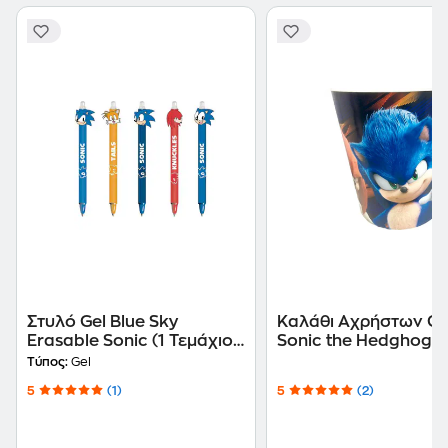
Στυλό Gel Blue Sky
Καλάθι Αχρήστων G
Erasable Sonic (1 Τεμάχιο)
Sonic the Hedghog 3
0.7 mm
Τύπος:
Gel
5
(1)
5
(2)