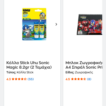
Κόλλα Stick Uhu Sonic
Μπλοκ Ζωγραφικής 
Magic 8.2gr (2 Τεμάχια)
Α4 Σπιράλ Sonic Pri
Φύλλων
Τύπος:
Κόλλα Stick
Είδος:
Ζωγραφικής
4.3
(55)
4.5
(8)