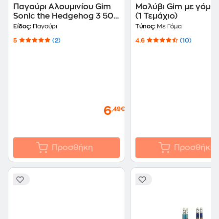
Παγούρι Αλουμινίου Gim
Μολύβι Gim με γόμα 
Sonic the Hedgehog 3 500
(1 Τεμάχιο)
ml
Είδος:
Παγούρι
Τύπος:
Με Γόμα
5
(2)
4.6
(10)
6
,49€
Προσθήκη
Προσθήκη