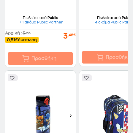
Πωλείται από
Public
Πωλείται από
Public
+ 1 ακόμα Public Partner
+ 4 ακόμα Public Partn
Αρχική
:
3
,99€
3
,48€
0,51€
έκπτωση
Προσθήκη
Προσθήκη