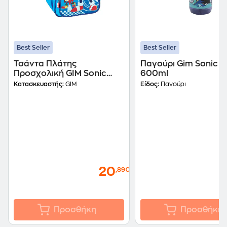
Best Seller
Best Seller
Τσάντα Πλάτης
Παγούρι Gim Sonic C
Προσχολική GIM Sonic
600ml
Classic
Κατασκευαστής:
GIM
Είδος:
Παγούρι
20
,89€
Προσθήκη
Προσθήκη