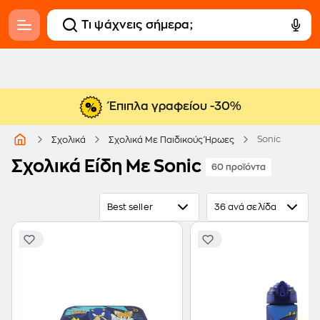
Έπιπλα γραφείου -30%
Sonic
Σχολικά
Σχολικά Με Παιδικούς Ήρωες
Σχολικά Είδη Με Sonic
60 προϊόντα
Best seller
36 ανά σελίδα