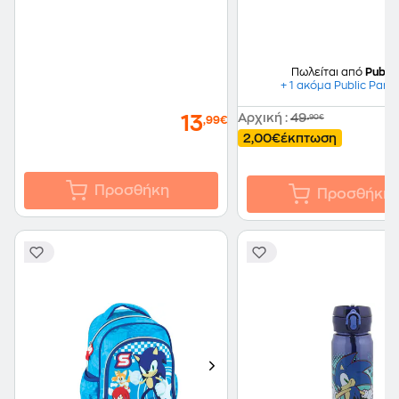
Πωλείται από
Public
+ 1 ακόμα Public Part
Αρχική
:
49
13
,90€
,99€
2,00€
έκπτωση
Προσθήκη
Προσθήκη