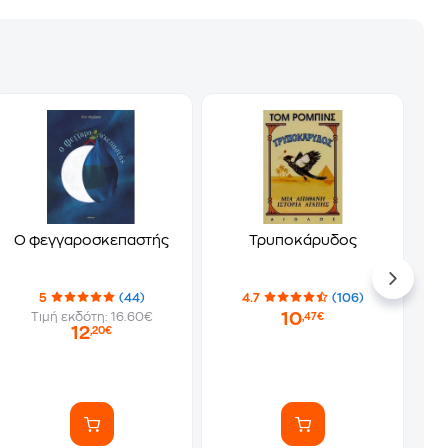
Ο φεγγαροσκεπαστής
Τρυποκάρυδος
5
(44)
4.7
(106)
10
Τιμή εκδότη: 16.60€
,47€
12
,20€