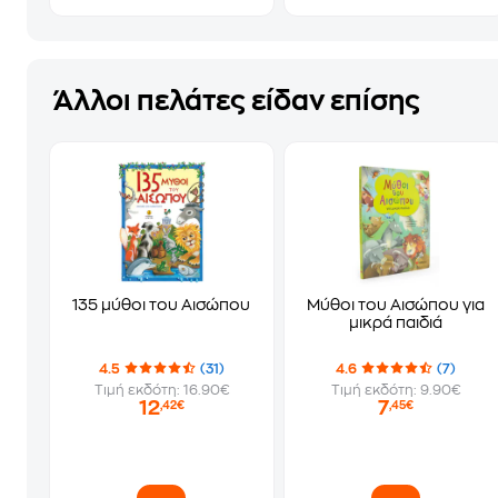
Άλλοι πελάτες είδαν επίσης
135 μύθοι του Αισώπου
Μύθοι του Αισώπου για
μικρά παιδιά
4.5
(31)
4.6
(7)
Τιμή εκδότη: 16.90€
Τιμή εκδότη: 9.90€
12
7
,42€
,45€