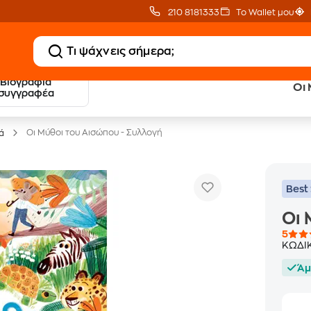
210 8181333
Το Wallet μου
Βιογραφία
Οι 
20 € Public επιστροφή
Δωρεάν Μεταφορικ
συγγραφέα
με Snappi
με Public+ Delivery
Οι Μύθοι του Αισώπου - Συλλογή
ά
Best 
Οι 
5
ΚΩΔΙ
Άμ