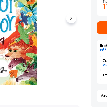
Τι
1
Επι
Βάλ
Σε
Δι
Σ
Άτο