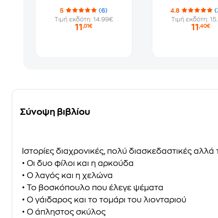
5
(6)
4.8
(
Τιμή εκδότη: 14.99€
Τιμή εκδότη: 15
11
11
,01€
,40€
Σύνοψη βιβλίου
Ιστορίες διαχρονικές, πολύ διασκεδαστικές αλλά
• Οι δυο φίλοι και η αρκούδα
• Ο λαγός και η χελώνα
• Το βοσκόπουλο που έλεγε ψέματα
• Ο γάιδαρος και το τομάρι του λιονταριού
• Ο άπληστος σκύλος