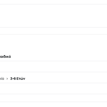
αιδικά
κία
3-6 Ετών