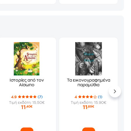
Ιστορίες από τον
Τα εικονογραφημένα
Αίσωπο
παραμύθια
4.9
(7)
4
(1)
Τιμή εκδότη: 15.50€
Τιμή εκδότη: 15.90€
11
11
,40€
,69€