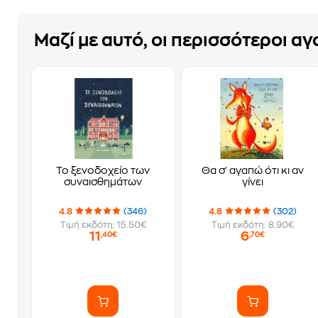
Μαζί με αυτό, οι περισσότεροι α
Το ξενοδοχείο των
Θα σ' αγαπώ ότι κι αν
συναισθημάτων
γίνει
4.8
(346)
4.8
(302)
Τιμή εκδότη: 15.50€
Τιμή εκδότη: 8.90€
11
6
,40€
,70€