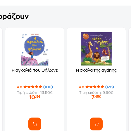
γοράζουν
Η αγκαλιά που ψήλωνε
Η σκάλα της αγάπης
4.8
(100)
4.8
(136)
Τιμή εκδότη: 13.50€
Τιμή εκδότη: 9.90€
10
7
,15€
,45€