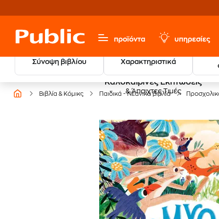
προϊόντα
υπηρεσίες
Σύνοψη βιβλίου
Χαρακτηριστικά
Καλοκαιρινές Εκπτώσεις
& Άπαιχτες Τιμές
Βιβλία & Κόμικς
Παιδικά - Νεανικά βιβλία
Προσχολικ