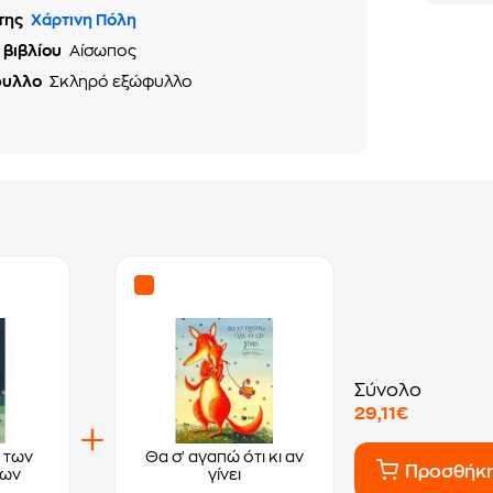
της
Χάρτινη Πόλη
 βιβλίου
Αίσωπος
φυλλο
Σκληρό εξώφυλλο
Σύνολο
29,11€
 των
Θα σ' αγαπώ ότι κι αν
Προσθήκ
των
γίνει