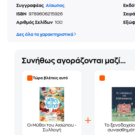
Συγγραφέας
Αίσωπος
Εκδό
ISBN
9789606215926
Σειρά
Αριθμός Σελίδων
100
Εξώ
Δες όλα τα χαρακτηριστικά
Συνήθως αγοράζονται μαζί...
Τώρα βλέπεις αυτό
Οι Μύθοι του Αισώπου -
Το ξενοδοχείο
Συλλογή
συναισθημά