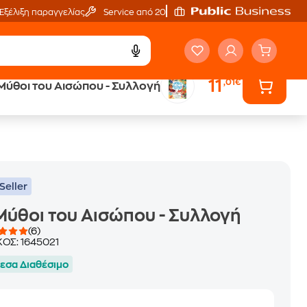
Εξέλιξη παραγγελίας
Service από 20'
11
,01€
Μύθοι του Αισώπου - Συλλογή
ά
Έλα στον κόσμο
των ηχητικών βιβλίων
Seller
Μύθοι του Αισώπου - Συλλογή
(6)
ΚΟΣ:
1645021
εσα Διαθέσιμο