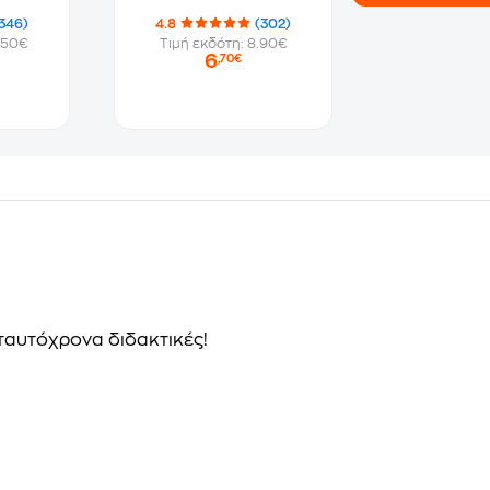
346)
4.8
(302)
.50€
Τιμή εκδότη: 8.90€
6
,70€
 ταυτόχρονα διδακτικές!