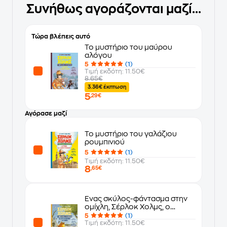
Συνήθως αγοράζονται μαζί...
Τώρα βλέπεις αυτό
Το μυστήριο του μαύρου
αλόγου
5
(1)
Τιμή εκδότη: 11.50€
8.65€
3.36€ έκπτωση
5
,29€
Αγόρασε μαζί
Το μυστήριο του γαλάζιου
ρουμπινιού
5
(1)
Τιμή εκδότη: 11.50€
8
,65€
Ένας σκύλος-φάντασμα στην
ομίχλη, Σέρλοκ Χολμς, ο
μεγάλος ντετέκτιβ
5
(1)
Τιμή εκδότη: 11.50€