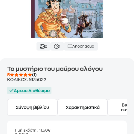
2
1
Απόσπασμα
Το μυστήριο του μαύρου αλόγου
5
(1)
ΚΩΔΙΚΟΣ:
1675022
Άμεσα Διαθέσιμο
Βιογ
Σύνοψη βιβλίου
Χαρακτηριστικά
συγγ
Τιμή εκδότη
: 11,50€