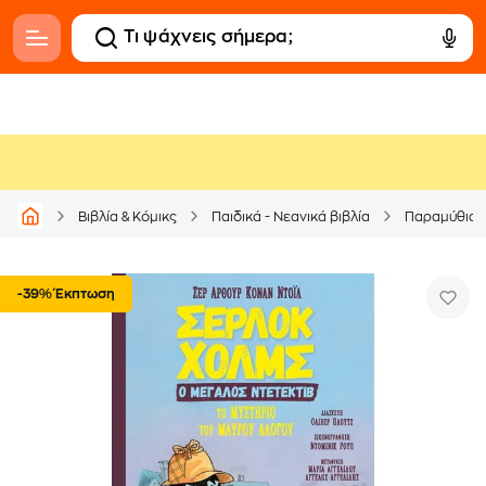
Βιβλία & Κόμικς
Παιδικά - Νεανικά βιβλία
Παραμύθια
-39% Έκπτωση