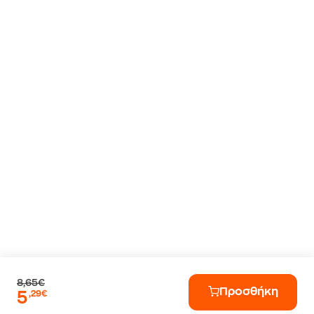
8,65€
Προσθήκη
5
,29€