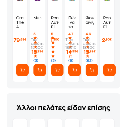
Grand
Murdoku
Panini
Πώς
Φονικά
Panini
Theft
Αυτοκόλλητα
να
αινίγματα
Αυτοκόλλη
Auto
Fifa
τους
Fifa
VI
World
λες
World
5
5
4.7
4.6
Standard
Cup
να
Cup
79
1
2
Τιμή
Τιμή
Τιμή
,89€
,30€
,90€
Edition
2026
πάνε
2026
εκδότη:
εκδότη:
εκδότη:
-
1
να
Album
15.50€
16.61€
18.80€
PS5
Φακελάκι
γ*μηθούνε
13
14
13
,99€
,99€
,99€
(7
ευγενικά
Αυτοκόλλητα)
(3)
(3)
(6)
(92)
Άλλοι πελάτες είδαν επίσης