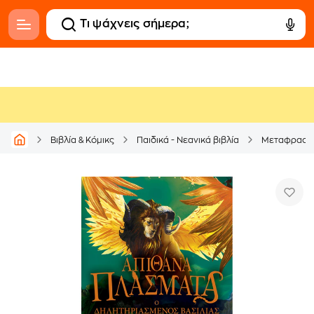
Βιβλία & Κόμικς
Παιδικά - Νεανικά βιβλία
Μεταφρασμέ