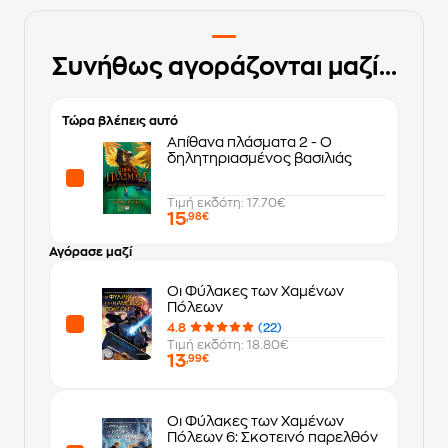
Συνήθως αγοράζονται μαζί...
Τώρα βλέπεις αυτό
Απίθανα πλάσματα 2 - Ο
δηλητηριασμένος βασιλιάς
Τιμή εκδότη: 17.70€
15
,98€
Αγόρασε μαζί
Οι Φύλακες των Χαμένων
Πόλεων
4.8
(22)
Τιμή εκδότη: 18.80€
13
,99€
Οι Φύλακες των Χαμένων
Πόλεων 6: Σκοτεινό παρελθόν