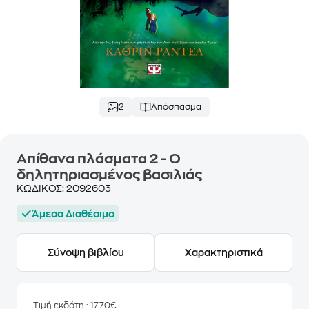
2
Απόσπασμα
Απίθανα πλάσματα 2 - Ο
δηλητηριασμένος βασιλιάς
ΚΩΔΙΚΟΣ:
2092603
Άμεσα Διαθέσιμο
Σύνοψη βιβλίου
Χαρακτηριστικά
Τιμή εκδότη
: 17,70€